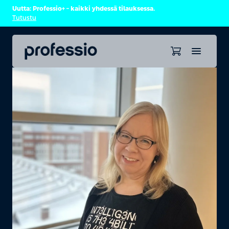
Uutta: Professio+ – kaikki yhdessä tilauksessa.
Tutustu