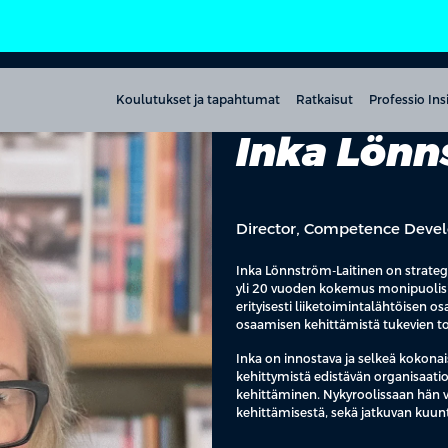
Koulutukset ja tapahtumat
Ratkaisut
Professio Ins
Inka Lönn
Director, Competence Deve
Inka Lönnström-Laitinen on strategi
yli 20 vuoden kokemus monipuolisist
erityisesti liiketoimintalähtöisen
osaamisen kehittämistä tukevien to
Inka on innostava ja selkeä kokonai
kehittymistä edistävän organisaat
kehittäminen. Nykyroolissaan hän 
kehittämisestä, sekä jatkuvan kuu