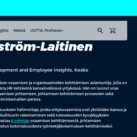
search
ights
Meistä
UUTTA: Professio+
ström-Laitinen
lopment and Employee Insights, Kesko
sen osaamisen ja organisaatioiden kehittämisen asiantuntija, jolla on
a HR-tehtävistä kansainvälisissä yrityksissä. Hän on luonut uraa
 osaamisen johtamisen, johtamisen kehittämisen prosessien sekä
imintamallien parissa.
suuksien hahmottaja, jonka erityisosaamista ovat yksilöiden kasvua ja
iokulttuurin rakentaminen sekä tulevaisuuden kyvykkyyksien
vastaa
K-ryhmän
osaamisen kehittämisestä, johtamisen
ntelun kokonaisuudesta työntekijäkokemuksen kehittämiseksi.