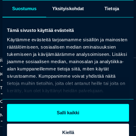
+358 (0)20 780 6220
Suostumus
Yksityiskohdat
Tietoja
asiakaspalvelu@professio.fi
Tämä sivusto käyttää evästeitä
Käytämme evästeitä tarjoamamme sisällön ja mainosten
Kaikki yhteystiedot
Yhteistyökumppaniksi?
räätälöimiseen, sosiaalisen median ominaisuuksien
tukemiseen ja kävijämäärämme analysoimiseen. Lisäksi
Ratkaisut
jaamme sosiaalisen median, mainosalan ja analytiikka-
add_2
close
alan kumppaneillemme tietoja siitä, miten käytät
Koulutukset
sivustoamme. Kumppanimme voivat yhdistää näitä
add_2
close
tietoja muihin tietoihin, joita olet antanut heille tai joita on
Tapahtumat
kerätty, kun olet käyttänyt heidän palvelujaan.
add_2
close
Oivallukset
add_2
close
Salli kaikki
Meistä
add_2
close
Kiellä