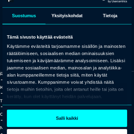
Keilaranta 1 A, 02150 Espoo
+358 (0)20 780 6220
Suostumus
Yksityiskohdat
Tietoja
asiakaspalvelu@professio.fi
Tämä sivusto käyttää evästeitä
Käytämme evästeitä tarjoamamme sisällön ja mainosten
räätälöimiseen, sosiaalisen median ominaisuuksien
Kaikki yhteystiedot
Yhteistyökumppaniksi?
tukemiseen ja kävijämäärämme analysoimiseen. Lisäksi
jaamme sosiaalisen median, mainosalan ja analytiikka-
Ratkaisut
alan kumppaneillemme tietoja siitä, miten käytät
add_2
close
sivustoamme. Kumppanimme voivat yhdistää näitä
Koulutukset
tietoja muihin tietoihin, joita olet antanut heille tai joita on
add_2
close
kerätty, kun olet käyttänyt heidän palvelujaan.
Tapahtumat
add_2
close
Oivallukset
Salli kaikki
add_2
close
Meistä
add_2
close