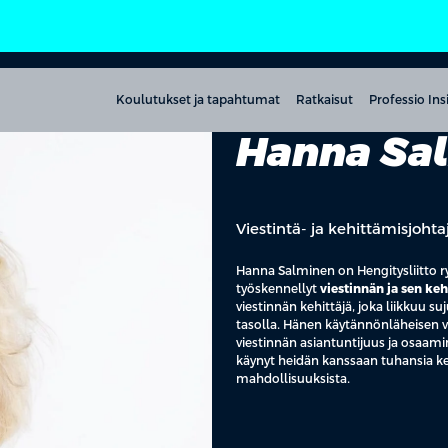
Koulutukset ja tapahtumat
Ratkaisut
Professio Ins
Hanna Sa
Viestintä- ja kehittämisjohtaj
Hanna Salminen on Hengitysliitto ry
työskennellyt
viestinnän ja sen keh
viestinnän kehittäjä, joka liikkuu su
tasolla. Hänen käytännönläheisen v
viestinnän asiantuntijuus ja osaami
käynyt heidän kanssaan tuhansia kes
mahdollisuuksista.