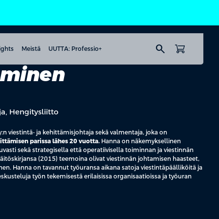
search
ights
Meistä
UUTTA: Professio+
lminen
a, Hengitysliitto
:n viestintä- ja kehittämisjohtaja sekä valmentaja, joka on
ittämisen parissa lähes 20 vuotta.
Hanna on näkemyksellinen
juvasti sekä strategisella että operatiivisella toiminnan ja viestinnän
äitöskirjansa (2015) teemoina olivat viestinnän johtamisen haasteet,
nen. Hanna on tavannut työuransa aikana satoja viestintäpäälliköitä ja
kusteluja työn tekemisestä erilaisissa organisaatioissa ja työuran