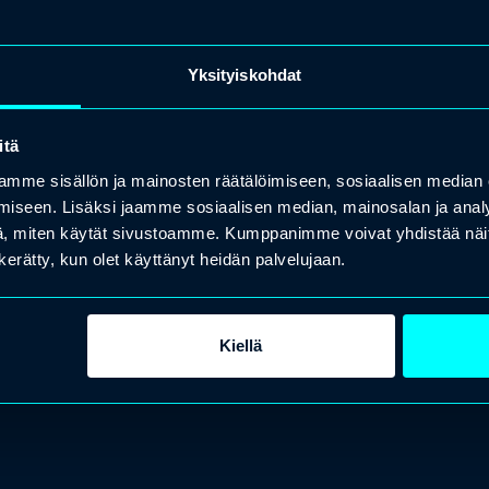
Yksityiskohdat
itä
mme sisällön ja mainosten räätälöimiseen, sosiaalisen median
iseen. Lisäksi jaamme sosiaalisen median, mainosalan ja analy
, miten käytät sivustoamme. Kumppanimme voivat yhdistää näitä t
n kerätty, kun olet käyttänyt heidän palvelujaan.
Kiellä