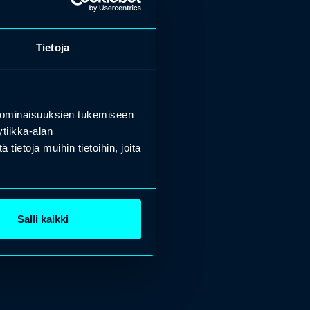
Tietoja
 ominaisuuksien tukemiseen
tiikka-alan
ietoja muihin tietoihin, joita
Salli kaikki