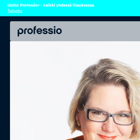
Uutta: Professio+ – kaikki yhdessä tilauksessa.
Tutustu