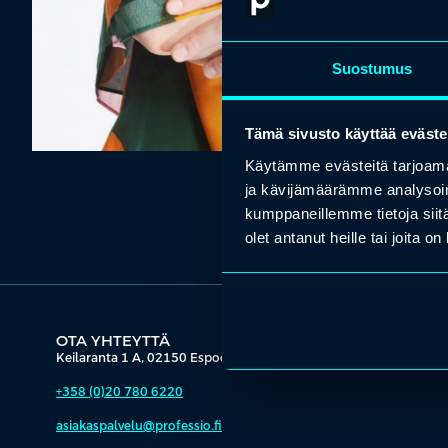
Suostumus
Tämä sivusto käyttää eväste
Käytämme evästeitä tarjoama
ja kävijämäärämme analysoim
kumppaneillemme tietoja siitä
olet antanut heille tai joita o
OTA YHTEYTTÄ
Keilaranta 1 A, 02150 Espoo
+358 (0)20 780 6220
asiakaspalvelu@professio.fi