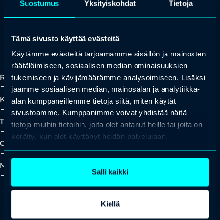
Suostumus
Yksityiskohdat
Tietoja
Tämä sivusto käyttää evästeitä
Kaikki yhteystiedot
Yhteistyökumppaniksi?
Käytämme evästeitä tarjoamamme sisällön ja mainosten
räätälöimiseen, sosiaalisen median ominaisuuksien
Ratkaisut
tukemiseen ja kävijämäärämme analysoimiseen. Lisäksi
add_2
close
jaamme sosiaalisen median, mainosalan ja analytiikka-
Koulutukset
alan kumppaneillemme tietoja siitä, miten käytät
add_2
close
sivustoamme. Kumppanimme voivat yhdistää näitä
Tapahtumat
tietoja muihin tietoihin, joita olet antanut heille tai joita on
add_2
close
kerätty, kun olet käyttänyt heidän palvelujaan.
Oivallukset
add_2
close
Meistä
Salli kaikki
add_2
close
Kiellä