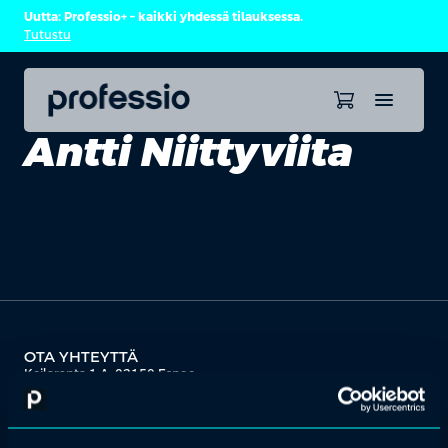
Uutta: Professio+ – kaikki yhdessä tilauksessa.
Tutustu
Antti Niittyviita
OTA YHTEYTTÄ
Keilaranta 1 A, 02150 Espoo
+358 (0)20 780 6220
asiakaspalvelu@professio.fi