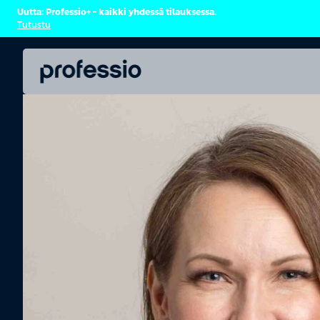
Uutta: Professio+ – kaikki yhdessä tilauksessa.
Tutustu