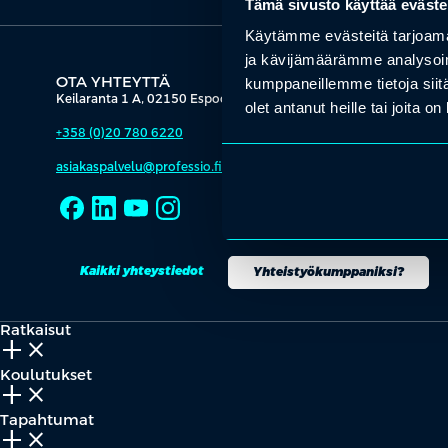
Tämä sivusto käyttää eväste
Käytämme evästeitä tarjoama
ja kävijämäärämme analysoim
OTA YHTEYTTÄ
kumppaneillemme tietoja siitä
Keilaranta 1 A, 02150 Espoo
olet antanut heille tai joita o
+358 (0)20 780 6220
asiakaspalvelu@professio.fi
Kaikki yhteystiedot
Yhteistyökumppaniksi?
Ratkaisut
add_2
close
Koulutukset
add_2
close
Tapahtumat
add_2
close