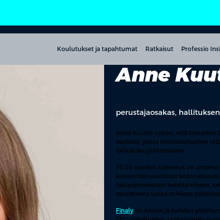
Koulutukset ja tapahtumat
Ratkaisut
Professio Ins
Anne Kuu
perustajaosakas, hallituksen
Anne Kuutio uskoo, että talouden te
hetkistä, joissa monimutkainen tal
työkaluksi johtamiseen.
Yli 20 vuoden kokemus on antanut A
konsernien vaativista kokonaisuuksi
talousprosessien kehittämiseen, s
tavoitteena tukea rohkeaa päätökse
Finaly
on Annen ja kahden yhtiökum
CFO-palveluiden, raportoinnin ja 