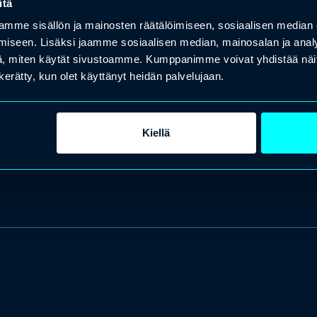
itä
mme sisällön ja mainosten räätälöimiseen, sosiaalisen median
iseen. Lisäksi jaamme sosiaalisen median, mainosalan ja analy
, miten käytät sivustoamme. Kumppanimme voivat yhdistää näitä t
n kerätty, kun olet käyttänyt heidän palvelujaan.
Kiellä