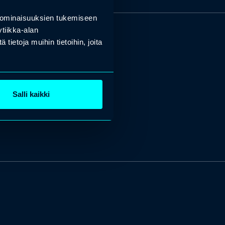
 ominaisuuksien tukemiseen
tiikka-alan
ietoja muihin tietoihin, joita
Salli kaikki