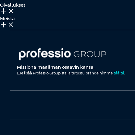
Oivallukset
add_2
close
Meistä
add_2
close
Missiona maailman osaavin kansa.
Lue lisää Professio Groupista ja tutustu brändeihimme
täältä
.