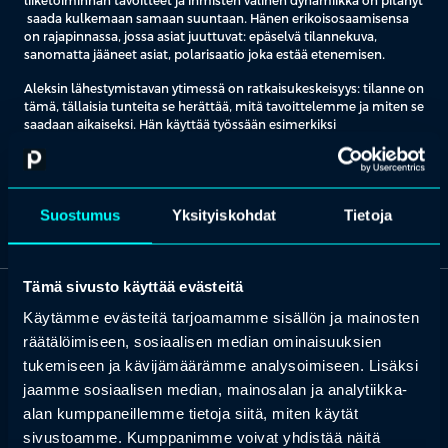
liiketoiminnan tavoitteet ja ihmisten välinen dynamiikka on pitänyt
saada kulkemaan samaan suuntaan. Hänen erikoisosaamisensa
on rajapinnassa, jossa asiat juuttuvat: epäselvä tilannekuva,
sanomatta jääneet asiat, polarisaatio joka estää etenemisen.
Aleksin lähestymistavan ytimessä on ratkaisukeskeisyys: tilanne on
tämä, tällaisia tunteita se herättää, mitä tavoittelemme ja miten se
saadaan aikaiseksi. Hän käyttää työssään esimerkiksi
luuppausdialogia sekä tekolyä, menetelmää joka tuo esiin sen
mitä tiimeissä ei sanota ääneen ja muuttaa sen yhteiseksi
suunnaksi eteenpäin.
Suostumus
Yksityiskohdat
Tietoja
Tämä sivusto käyttää evästeitä
Käytämme evästeitä tarjoamamme sisällön ja mainosten
OTA YHTEYTTÄ
räätälöimiseen, sosiaalisen median ominaisuuksien
Keilaranta 1 A, 02150 Espoo
tukemiseen ja kävijämäärämme analysoimiseen. Lisäksi
+358 (0)20 780 6220
jaamme sosiaalisen median, mainosalan ja analytiikka-
asiakaspalvelu@professio.fi
alan kumppaneillemme tietoja siitä, miten käytät
sivustoamme. Kumppanimme voivat yhdistää näitä