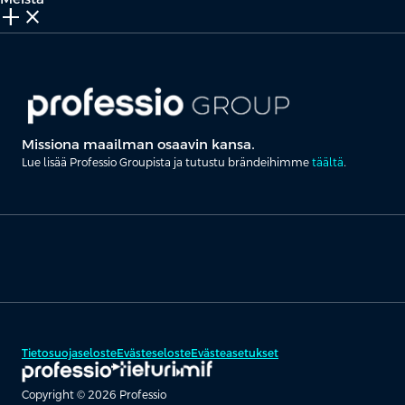
add_2
close
Missiona maailman osaavin kansa.
Lue lisää Professio Groupista ja tutustu brändeihimme
täältä
.
Tietosuojaseloste
Evästeseloste
Evästeasetukset
Copyright © 2026 Professio