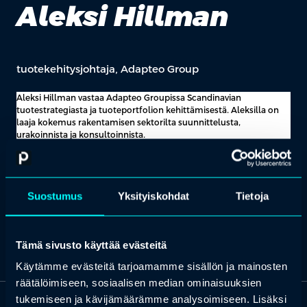
Aleksi Hillman
tuotekehitysjohtaja, Adapteo Group
Aleksi Hillman vastaa Adapteo Groupissa Scandinavian
tuotestrategiasta ja tuoteportfolion kehittämisestä. Aleksilla on
laaja kokemus rakentamisen sektorilta suunnittelusta,
urakoinnista ja konsultoinnista.
Johtaessaan uudenlaisten modulaaristen ratkaisujen kehitystyötä,
Aleksi uudistaa samalla koko konsernin toimintatapoja ja
prosesseja.
Aleksia innostaa Adapteon visio toimia
Suostumus
Yksityiskohdat
Tietoja
suunnannäyttäjänä vastuullisuudessa ja innovatiivisuudessa koko
alalle, jonka mahdollistaa erityisesti Adapteon ainutlaatuinen
kiertotalouteen pohjautuva liiketoimintamalli.
Tämä sivusto käyttää evästeitä
Käytämme evästeitä tarjoamamme sisällön ja mainosten
räätälöimiseen, sosiaalisen median ominaisuuksien
tukemiseen ja kävijämäärämme analysoimiseen. Lisäksi