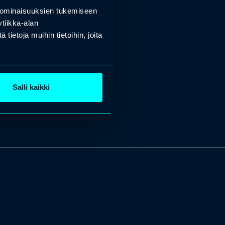
 ominaisuuksien tukemiseen
tiikka-alan
ietoja muihin tietoihin, joita
Salli kaikki