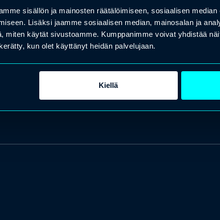
mme sisällön ja mainosten räätälöimiseen, sosiaalisen median
iseen. Lisäksi jaamme sosiaalisen median, mainosalan ja analy
, miten käytät sivustoamme. Kumppanimme voivat yhdistää näitä t
n kerätty, kun olet käyttänyt heidän palvelujaan.
Kiellä