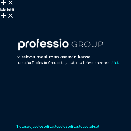
add_2
close
Meistä
add_2
close
Missiona maailman osaavin kansa.
Lue lisää Professio Groupista ja tutustu brändeihimme
täältä
.
Tietosuojaseloste
Evästeseloste
Evästeasetukset