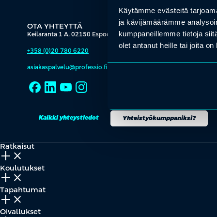
Käytämme evästeitä tarjoama
ja kävijämäärämme analysoim
OTA YHTEYTTÄ
kumppaneillemme tietoja siitä
Keilaranta 1 A, 02150 Espoo
olet antanut heille tai joita o
+358 (0)20 780 6220
asiakaspalvelu@professio.fi
Kaikki yhteystiedot
Yhteistyökumppaniksi?
Ratkaisut
add_2
close
Koulutukset
add_2
close
Tapahtumat
add_2
close
Oivallukset