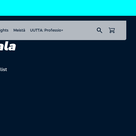
search
ights
Meistä
UUTTA: Professio+
ala
ist