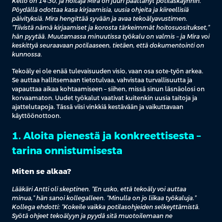
Kello on 14:30, ja hoitaja Mira on juuri päättänyt potilaskäynnin.
Pöydällä odottaa kasa kirjaamisia, uusia ohjeita ja kiireellisiä
päivityksiä. Mira hengittää syvään ja avaa tekoälyavustimen.
”Tiivistä nämä kirjaamiset ja korosta tärkeimmät hoitosuositukset,”
hän pyytää. Muutamassa minuutissa työkalu on valmis – ja Mira voi
keskittyä seuraavaan potilaaseen, tietäen, että dokumentointi on
kunnossa.
Tekoäly ei ole enää tulevaisuuden visio, vaan osa sote-työn arkea.
Se auttaa hallitsemaan tietotulvaa, vahvistaa turvallisuutta ja
vapauttaa aikaa kohtaamiseen – siihen, missä sinun läsnäolosi on
korvaamaton. Uudet työkalut vaativat kuitenkin uusia taitoja ja
ajattelutapoja. Tässä viisi vinkkiä kestävään ja vaikuttavaan
käyttöönottoon.
1. Aloita pienestä ja konkreettisesta –
tarina onnistumisesta
Miten se alkaa?
Lääkäri Antti oli skeptinen. ”En usko, että tekoäly voi auttaa
minua,” hän sanoi kollegalleen. ”Minulla on jo liikaa työkaluja.”
Kollega ehdotti: ”Kokeile vaikka potilasohjeiden selkeyttämistä.
Syötä ohjeet tekoälyyn ja pyydä sitä muotoilemaan ne