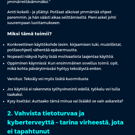
ymmärrettävämmäksi.”
Antti kokeili – ja yllättyi. Potilaat alkoivat ymmärtää ohjeet
paremmin, ja hän säästi aikaa selittämiseltä. Pieni askel johti
suurempaan luottamukseen.
Miksi tämä toimii?
Konkreettinen käyttökohde (esim. kirjaamisen tuki, muistilistat,
potilasohjeet) vähentää epävarmuutta.
Nopeasti näkyvä hyöty lisää motivaatiota laajentaa käyttöä.
Oppiminen käynnissä: Kun ensimmäinen sovellus toimii, opit,
mikä kohta päivärytmissäsi hyötyy tekoälystä eniten.
Varoitus: Tekoäly voi myös lisätä kuormitusta
Jos käyttöä ei rakenneta työhyvinvointi edellä, työkalu voi tulla
taakaksi.
Kysy itseltäsi:
Auttaako tämä minua vai lisääkö se vain askareita?
2. Vahvista tietoturvaa ja
kyberterveyttä – tarina virheestä, jota
ei tapahtunut