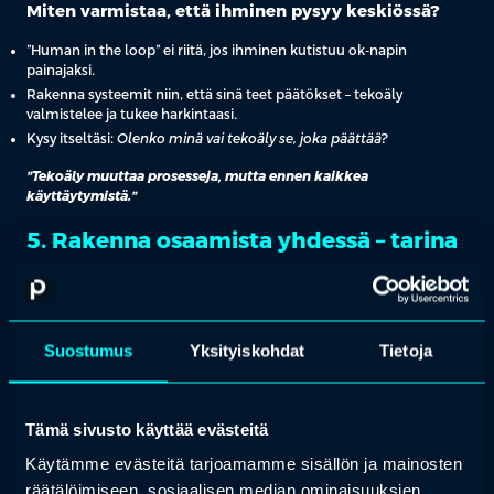
Miten varmistaa, että ihminen pysyy keskiössä?
”Human in the loop” ei riitä, jos ihminen kutistuu ok-napin
painajaksi.
Rakenna systeemit niin, että sinä teet päätökset – tekoäly
valmistelee ja tukee harkintaasi.
Kysy itseltäsi:
Olenko minä vai tekoäly se, joka päättää?
”Tekoäly muuttaa prosesseja, mutta ennen kaikkea
käyttäytymistä.”
5. Rakenna osaamista yhdessä – tarina
oppimisesta
Osastolla oli aluksi vastarintaa tekoälyn käyttöönotossa. ”Me
emme osaa koodata,” jotkut sanoivat. Mutta kun he alkoivat
Suostumus
Yksityiskohdat
Tietoja
kokeilemaan yhdessä, he ymmärsivät: tekoälyosaaminen ei
tarkoita koodaamista. Se on kykyä arvioida, mitä tekoäly osaa ja
mitä ei, tunnistaa riskit ja käyttää työkaluja turvallisesti.
Tämä sivusto käyttää evästeitä
Miten rakentaa osaamista?
Käytämme evästeitä tarjoamamme sisällön ja mainosten
Oppiminen yhdessä: Kun organisaatio oppii, syntyy kulttuuri, jossa
räätälöimiseen, sosiaalisen median ominaisuuksien