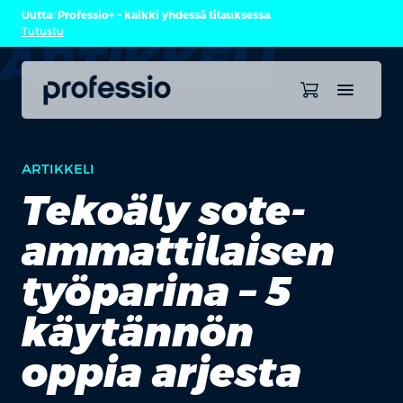
Uutta: Professio+ – kaikki yhdessä tilauksessa.
Tutustu
ARTIKKELI
ARTIKKELI
Tekoäly sote-
ammattilaisen
työparina – 5
käytännön
oppia arjesta