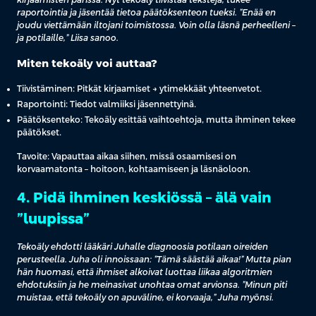
kirjaamisten parissa. Nyt tekoäly tiivistää tekstejä, tukee
raportointia ja jäsentää tietoa päätöksenteon tueksi. ”Enää en
joudu viettämään iltojani toimistossa. Voin olla läsnä perheelleni –
ja potilaille,” Liisa sanoo.
Miten tekoäly voi auttaa?
Tiivistäminen: Pitkät kirjaamiset → ytimekkäät yhteenvetot.
Raportointi: Tiedot valmiiksi jäsennettyinä.
Päätöksenteko: Tekoäly esittää vaihtoehtoja, mutta ihminen tekee
päätökset.
Tavoite: Vapauttaa aikaa siihen, missä osaamisesi on
korvaamatonta – hoitoon, kohtaamiseen ja läsnäoloon.
4. Pidä ihminen keskiössä – älä vain
”luupissa”
Tekoäly ehdotti lääkäri Juhalle diagnoosia potilaan oireiden
perusteella. Juha oli innoissaan: ”Tämä säästää aikaa!” Mutta pian
hän huomasi, että ihmiset alkoivat luottaa liikaa algoritmien
ehdotuksiin ja he meinasivat unohtaa omat arvionsa. ”Minun piti
muistaa, että tekoäly on apuväline, ei korvaaja,” Juha myönsi.