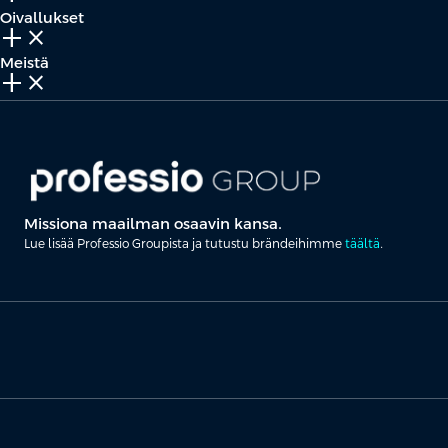
Oivallukset
add_2
close
Meistä
add_2
close
Missiona maailman osaavin kansa.
Lue lisää Professio Groupista ja tutustu brändeihimme
täältä
.