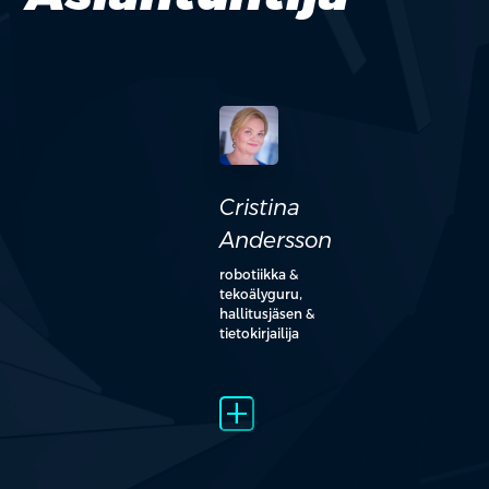
Cristina
Andersson
robotiikka &
tekoälyguru,
hallitusjäsen &
tietokirjailija
add_2