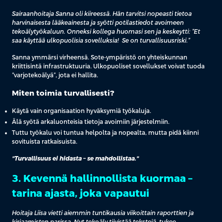
Sairaanhoitaja Sanna oli kiireessä. Hän tarvitsi nopeasti tietoa
harvinaisesta lääkeainesta ja syötti potilastiedot avoimeen
tekoälytyökaluun. Onneksi kollega huomasi sen ja keskeytti: ”Et
saa käyttää ulkopuolisia sovelluksia! Se on turvallisuusriski.”
Sanna ymmärsi virheensä. Sote-ympäristö on yhteiskunnan
kriittisintä infrastruktuuria. Ulkopuoliset sovellukset voivat tuoda
”varjotekoälyä”, jota ei hallita.
Miten toimia turvallisesti?
Käytä vain organisaation hyväksymiä työkaluja.
Älä syötä arkaluonteisia tietoja avoimiin järjestelmiin.
Tuttu työkalu voi tuntua helpolta ja nopealta, mutta pidä kiinni
sovituista ratkaisuista.
”Turvallisuus ei hidasta – se mahdollistaa.”
3. Kevennä hallinnollista kuormaa –
tarina ajasta, joka vapautui
Hoitaja Liisa vietti aiemmin tuntikausia viikoittain raporttien ja