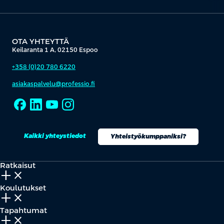
OTA YHTEYTTÄ
Keilaranta 1 A, 02150 Espoo
+358 (0)20 780 6220
asiakaspalvelu@professio.fi
Kaikki yhteystiedot
Yhteistyökumppaniksi?
Ratkaisut
add_2
close
Koulutukset
add_2
close
Tapahtumat
add_2
close