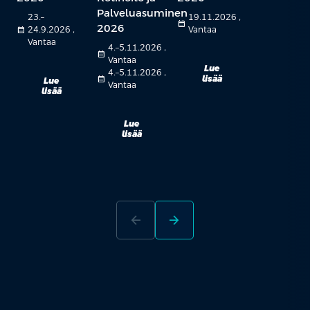
Palveluasuminen
23.–
19.11.2026 ,
calendar_month
2026
calendar_month
24.9.2026 ,
Vantaa
Vantaa
4.–5.11.2026 ,
calendar_month
Vantaa
Lue
4.–5.11.2026 ,
calendar_month
lisää
Lue
Vantaa
lisää
Lue
lisää
arrow_back
arrow_forward