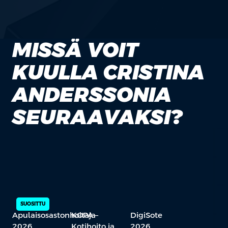
MISSÄ VOIT
KUULLA CRISTINA
ANDERSSONIA
SEURAAVAKSI?
SUOSITTU
Apulaisosastonhoitaja
KOPA –
DigiSote
2026
Kotihoito ja
2026