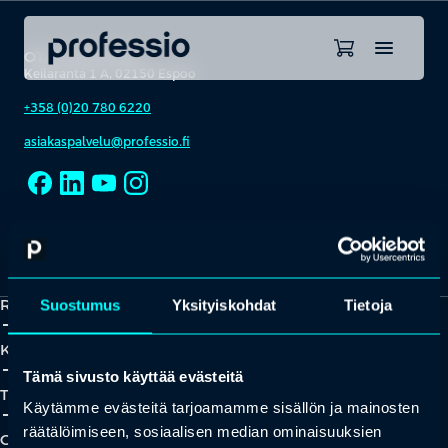
OTA YHTEYTTÄ
Keilaranta 1 A, 02150 Espoo
+358 (0)20 780 6220
asiakaspalvelu@professio.fi
Kaikki yhteystiedot
Yhteistyökumppaniksi?
Ratkaisut
Suostumus
Yksityiskohdat
Tietoja
add_2
close
Koulutukset
add_2
close
Tämä sivusto käyttää evästeitä
Tapahtumat
Käytämme evästeitä tarjoamamme sisällön ja mainosten
add_2
close
räätälöimiseen, sosiaalisen median ominaisuuksien
Oivallukset