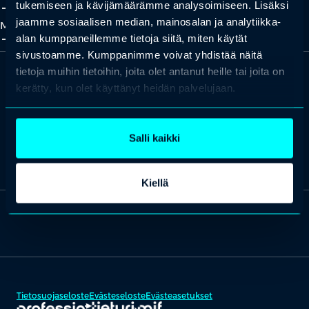
add_2
close
tukemiseen ja kävijämäärämme analysoimiseen. Lisäksi
jaamme sosiaalisen median, mainosalan ja analytiikka-
Meistä
add_2
close
alan kumppaneillemme tietoja siitä, miten käytät
sivustoamme. Kumppanimme voivat yhdistää näitä
tietoja muihin tietoihin, joita olet antanut heille tai joita on
kerätty, kun olet käyttänyt heidän palvelujaan.
Missiona maailman osaavin kansa.
Salli kaikki
Lue lisää Professio Groupista ja tutustu brändeihimme
täältä
.
Kiellä
Tietosuojaseloste
Evästeseloste
Evästeasetukset