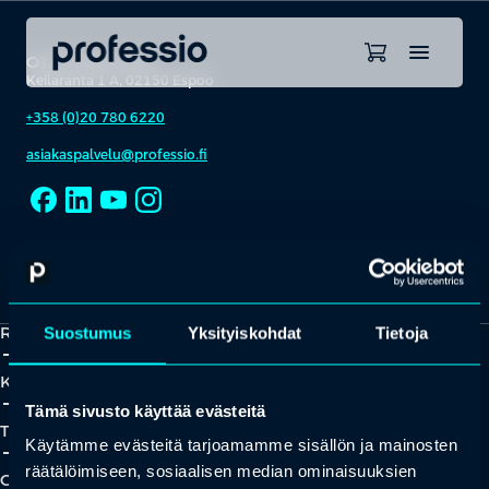
OTA YHTEYTTÄ
Keilaranta 1 A, 02150 Espoo
+358 (0)20 780 6220
asiakaspalvelu@professio.fi
Kaikki yhteystiedot
Yhteistyökumppaniksi?
Ratkaisut
Suostumus
Yksityiskohdat
Tietoja
add_2
close
Koulutukset
add_2
close
Tämä sivusto käyttää evästeitä
Tapahtumat
Käytämme evästeitä tarjoamamme sisällön ja mainosten
add_2
close
räätälöimiseen, sosiaalisen median ominaisuuksien
Oivallukset