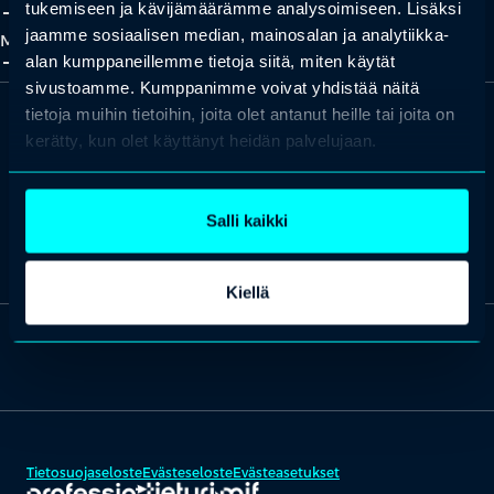
add_2
close
tukemiseen ja kävijämäärämme analysoimiseen. Lisäksi
jaamme sosiaalisen median, mainosalan ja analytiikka-
Meistä
add_2
close
alan kumppaneillemme tietoja siitä, miten käytät
sivustoamme. Kumppanimme voivat yhdistää näitä
tietoja muihin tietoihin, joita olet antanut heille tai joita on
kerätty, kun olet käyttänyt heidän palvelujaan.
Missiona maailman osaavin kansa.
Salli kaikki
Lue lisää Professio Groupista ja tutustu brändeihimme
täältä
.
Kiellä
Tietosuojaseloste
Evästeseloste
Evästeasetukset