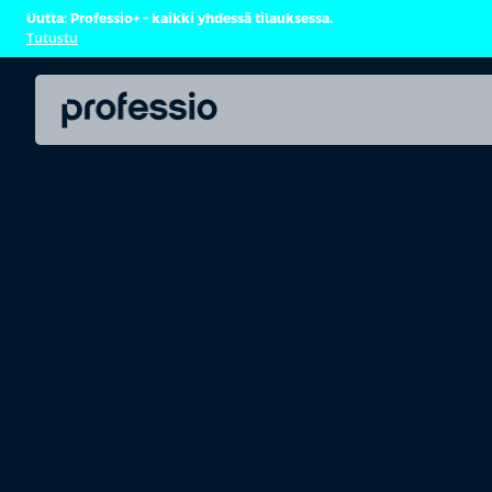
Uutta: Professio+ – kaikki yhdessä tilauksessa.
Tutustu