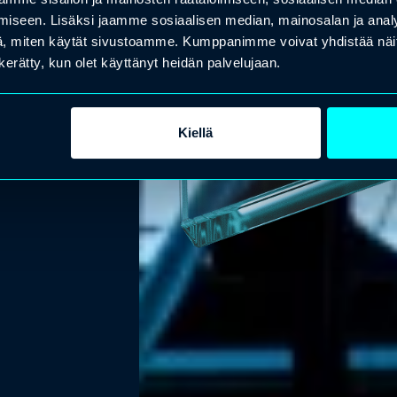
iseen. Lisäksi jaamme sosiaalisen median, mainosalan ja analy
tys ja verotukselliset näkökulmat
, miten käytät sivustoamme. Kumppanimme voivat yhdistää näitä t
n kerätty, kun olet käyttänyt heidän palvelujaan.
Kiellä