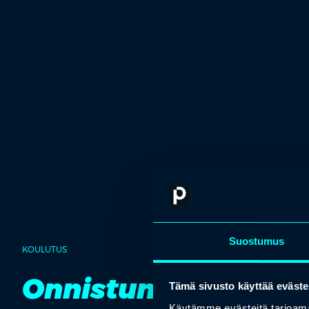
Suostumus
KOULUTUS
Onnistunut yritysk
Tämä sivusto käyttää eväste
Käytämme evästeitä tarjoama