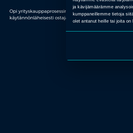
ja kävijämäärämme analysoim
Opi yrityskauppaprosessin keskeiset vaiheet, arvonmääri
kumppaneillemme tietoja siitä
käytännönläheisesti ostajan ja myyjän näkökulmasta.
olet antanut heille tai joita o