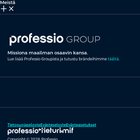
Meistä
add_2
close
Missiona maailman osaavin kansa.
Lue lisää Professio Groupista ja tutustu brändeihimme
täältä
.
Tietosuojaseloste
Evästeseloste
Evästeasetukset
Copyright © 2026 Professio