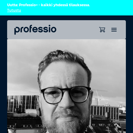
Uutta: Professio+ – kaikki yhdessä tilauksessa.
Tutustu