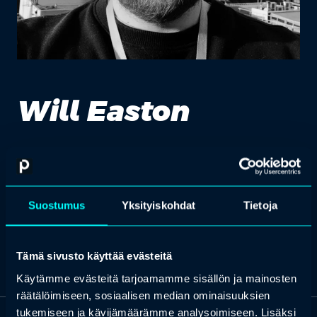
Will Easton
Independent workplace specialist
Will Easton helps organisations navigate change and unlock the
Suostumus
Yksityiskohdat
Tietoja
potential of the workplace. With over 15 year’s experience, he
works with corporate office occupiers to create and manage
exceptional places to work.
Tämä sivusto käyttää evästeitä
Käytämme evästeitä tarjoamamme sisällön ja mainosten
räätälöimiseen, sosiaalisen median ominaisuuksien
tukemiseen ja kävijämäärämme analysoimiseen. Lisäksi