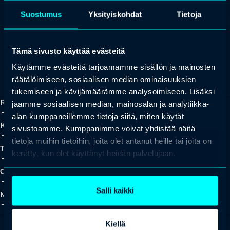
+358 (0)20 780 6220
Suostumus
Yksityiskohdat
Tietoja
asiakaspalvelu@professio.fi
Tämä sivusto käyttää evästeitä
Käytämme evästeitä tarjoamamme sisällön ja mainosten
Kaikki yhteystiedot
Yhteistyökumppaniksi?
räätälöimiseen, sosiaalisen median ominaisuuksien
tukemiseen ja kävijämäärämme analysoimiseen. Lisäksi
Ratkaisut
jaamme sosiaalisen median, mainosalan ja analytiikka-
add_2
close
alan kumppaneillemme tietoja siitä, miten käytät
Koulutukset
sivustoamme. Kumppanimme voivat yhdistää näitä
add_2
close
tietoja muihin tietoihin, joita olet antanut heille tai joita on
Tapahtumat
kerätty, kun olet käyttänyt heidän palvelujaan.
add_2
close
Oivallukset
add_2
close
Salli kaikki
Meistä
add_2
close
Kiellä