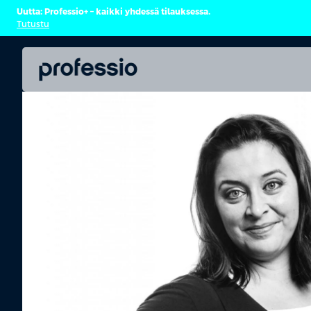
Uutta: Professio+ – kaikki yhdessä tilauksessa.
Tutustu