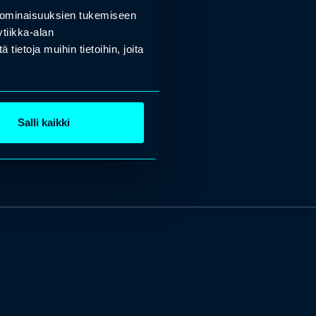
 ominaisuuksien tukemiseen
tiikka-alan
ietoja muihin tietoihin, joita
Salli kaikki