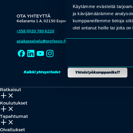
Käytämme evästeitä tarjoama
ja kävijämäärämme analysoim
OTA YHTEYTTÄ
kumppaneillemme tietoja siitä
Keilaranta 1 A, 02150 Espoo
olet antanut heille tai joita o
+358 (0)20 780 6220
asiakaspalvelu@professio.fi
Kaikki yhteystiedot
Yhteistyökumppaniksi?
Ratkaisut
add_2
close
Koulutukset
add_2
close
Tapahtumat
add_2
close
Oivallukset