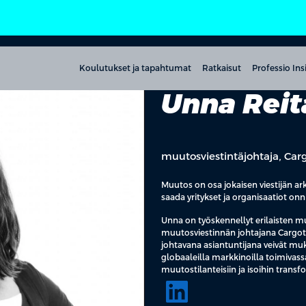
Koulutukset ja tapahtumat
Ratkaisut
Professio Ins
Unna Rei
muutosviestintäjohtaja, Car
Muutos on osa jokaisen viestijän arke
saada yritykset ja organisaatiot on
Unna on työskennellyt erilaisten mu
muutosviestinnän johtajana Cargotec
johtavana asiantuntijana veivät muka
globaaleilla markkinoilla toimivas
muutostilanteisiin ja isoihin transfo