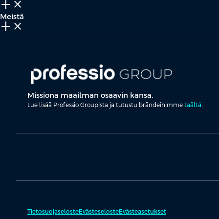
add_2
close
Meistä
add_2
close
Missiona maailman osaavin kansa.
Lue lisää Professio Groupista ja tutustu brändeihimme
täältä
.
Tietosuojaseloste
Evästeseloste
Evästeasetukset