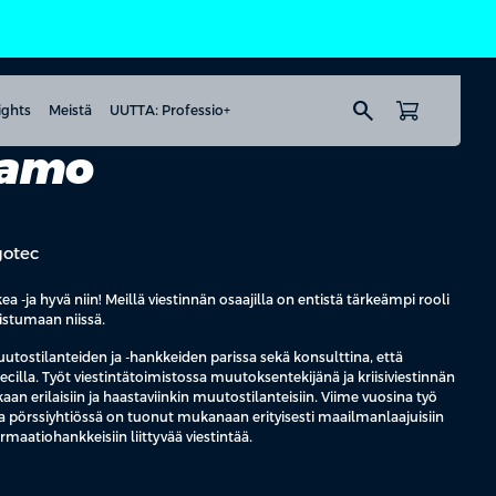
search
ights
Meistä
UUTTA: Professio+
tamo
gotec
a -ja hyvä niin! Meillä viestinnän osaajilla on entistä tärkeämpi rooli
nistumaan niissä.
utostilanteiden ja -hankkeiden parissa sekä konsulttina, että
illa. Työt viestintätoimistossa muutoksentekijänä ja kriisiviestinnän
an erilaisiin ja haastaviinkin muutostilanteisiin. Viime vuosina työ
sa pörssiyhtiössä on tuonut mukanaan erityisesti maailmanlaajuisiin
rmaatiohankkeisiin liittyvää viestintää.