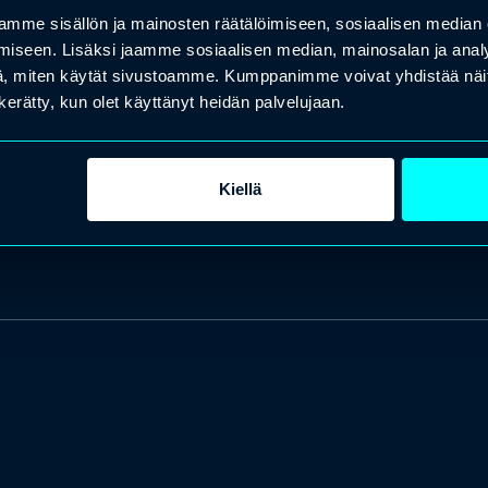
mme sisällön ja mainosten räätälöimiseen, sosiaalisen median
iseen. Lisäksi jaamme sosiaalisen median, mainosalan ja analy
, miten käytät sivustoamme. Kumppanimme voivat yhdistää näitä t
n kerätty, kun olet käyttänyt heidän palvelujaan.
Kiellä