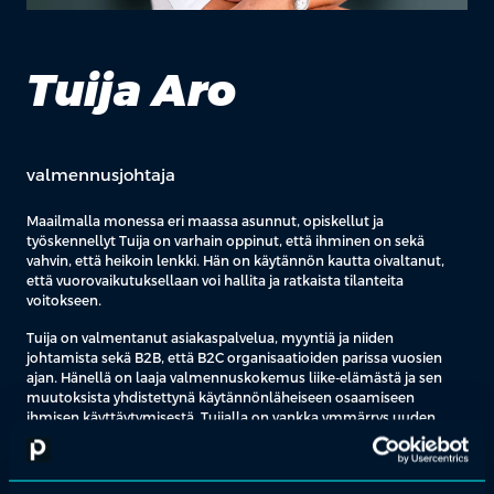
Tuija Aro
valmennusjohtaja
Maailmalla monessa eri maassa asunnut, opiskellut ja
työskennellyt Tuija on varhain oppinut, että ihminen on sekä
vahvin, että heikoin lenkki. Hän on käytännön kautta oivaltanut,
että vuorovaikutuksellaan voi hallita ja ratkaista tilanteita
voitokseen.
Tuija on valmentanut asiakaspalvelua, myyntiä ja niiden
johtamista sekä B2B, että B2C organisaatioiden parissa vuosien
ajan. Hänellä on laaja valmennuskokemus liike-elämästä ja sen
muutoksista yhdistettynä käytännönläheiseen osaamiseen
ihmisen käyttäytymisestä. Tuijalla on vankka ymmärrys uuden
aikakauden tuomista vaatimuksista ainutlaatuisen
palvelukokemuksen tuottamiseen ja sen johtamiseen. Hän
kouluttaa selkeästi ja silti vauhdikkaan mukaansatempaavasti –