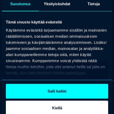
koulutuksesta lähdet pää täynnä uutta, innostavaa tietoa ja
Suostumus
Yksityiskohdat
Tietoja
työkalupakki pursuen uutta kokeiltavaa!
Tulkinnan ja kääntämisen maisteritutkinnon lisäksi Tuijan
valmennusosaamista tukevat:
Tämä sivusto käyttää evästeitä
Sertifioitu Disc-menetelmän valmentaja
Käytämme evästeitä tarjoamamme sisällön ja mainosten
Sertifioitu PCM-menetelmän valmentaja
räätälöimiseen, sosiaalisen median ominaisuuksien
Sertifioitu Enneagram-menetelmän valmentaja
tukemiseen ja kävijämäärämme analysoimiseen. Lisäksi
Sertifioitu Life Coach valmentaja
jaamme sosiaalisen median, mainosalan ja analytiikka-
alan kumppaneillemme tietoja siitä, miten käytät
sivustoamme. Kumppanimme voivat yhdistää näitä
tietoja muihin tietoihin, joita olet antanut heille tai joita on
kerätty, kun olet käyttänyt heidän palvelujaan.
Salli kaikki
OTA YHTEYTTÄ
Keilaranta 1 A, 02150 Espoo
Kiellä
+358 (0)20 780 6220