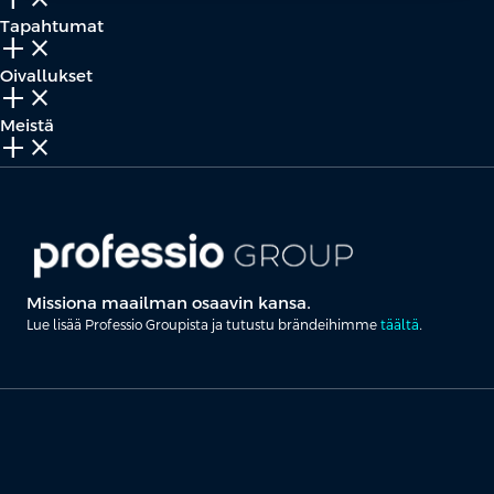
Tapahtumat
add_2
close
Oivallukset
add_2
close
Meistä
add_2
close
Missiona maailman osaavin kansa.
Lue lisää Professio Groupista ja tutustu brändeihimme
täältä
.