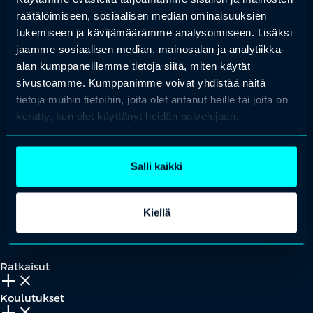
räätälöimiseen, sosiaalisen median ominaisuuksien
tukemiseen ja kävijämäärämme analysoimiseen. Lisäksi
jaamme sosiaalisen median, mainosalan ja analytiikka-
alan kumppaneillemme tietoja siitä, miten käytät
sivustoamme. Kumppanimme voivat yhdistää näitä
OTA YHTEYTTÄ
tietoja muihin tietoihin, joita olet antanut heille tai joita on
Keilaranta 1 A, 02150 Espoo
kerätty, kun olet käyttänyt heidän palvelujaan.
+358 (0)20 780 6220
asiakaspalvelu@professio.fi
Salli kaikki
Kiellä
Kaikki yhteystiedot
Yhteistyökumppaniksi?
Ratkaisut
add_2
close
Koulutukset
add_2
close