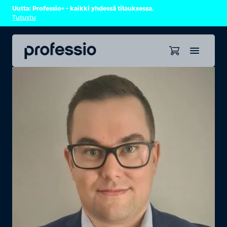
Uutta: Professio+ – kaikki yhdessä tilauksessa.
Tutustu