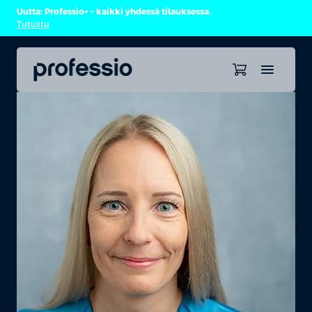
Uutta: Professio+ – kaikki yhdessä tilauksessa.
Tutustu