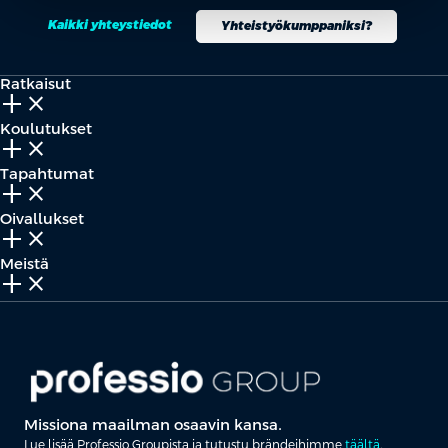
Kaikki yhteystiedot
Yhteistyökumppaniksi?
Ratkaisut
add_2
close
Koulutukset
add_2
close
Tapahtumat
add_2
close
Oivallukset
add_2
close
Meistä
add_2
close
Missiona maailman osaavin kansa.
Lue lisää Professio Groupista ja tutustu brändeihimme
täältä
.