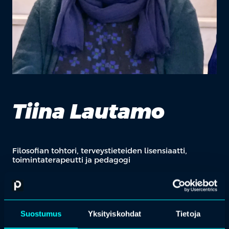
Tiina Lautamo
Filosofian tohtori, terveystieteiden lisensiaatti,
toimintaterapeutti ja pedagogi
Tiina on työssään toimintaterapeuttina innostunut pohtimaan
leikin merkitystä lapsen kehityksen ja oppimisen
peruslähtökohtana sekä osallistumisen paikkana. Tukijana ja
kehittäjänä hän on perehtynyt syvälle leikin kiehtovaan
Suostumus
Yksityiskohdat
Tietoja
maailmaan, joten hän on todellinen alan rautainen
ammattilainen. Lautamon erityisosaamisalueita ovat ihmisen