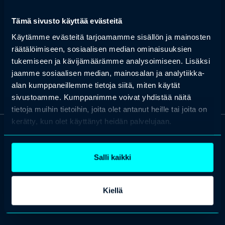
toiminnan ja osallistumisen havainnointi, arviointi ja tukeminen.
Lautamo toimii leikkitaitojen kouluttajana ja työyhteisöjen
Tämä sivusto käyttää evästeitä
valmentajana omassa yrityksessään Ralla Oy:ssä. Pedagogina
hänellä on pitkä kokemus sosiaalialan, kuntoutuksen ja
Käytämme evästeitä tarjoamamme sisällön ja mainosten
varhaiskasvatuksen asiantuntijoiden kouluttajana.
räätälöimiseen, sosiaalisen median ominaisuuksien
tukemiseen ja kävijämäärämme analysoimiseen. Lisäksi
jaamme sosiaalisen median, mainosalan ja analytiikka-
alan kumppaneillemme tietoja siitä, miten käytät
sivustoamme. Kumppanimme voivat yhdistää näitä
tietoja muihin tietoihin, joita olet antanut heille tai joita on
kerätty, kun olet käyttänyt heidän palvelujaan.
OTA YHTEYTTÄ
Keilaranta 1 A, 02150 Espoo
Salli kaikki
+358 (0)20 780 6220
asiakaspalvelu@professio.fi
Kiellä