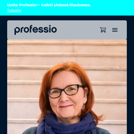
Uutta: Professio+ – kaikki yhdessä tilauksessa.
Tutustu