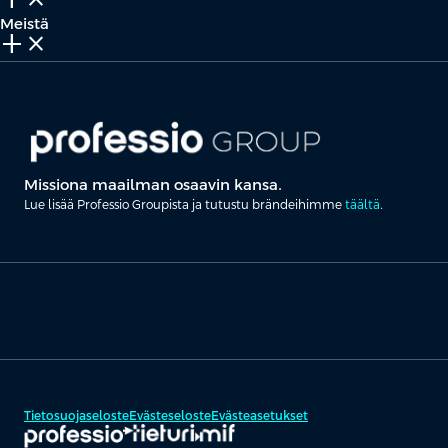
Meistä
add_2
close
Missiona maailman osaavin kansa.
Lue lisää Professio Groupista ja tutustu brändeihimme
täältä
.
Tietosuojaseloste
Evästeseloste
Evästeasetukset