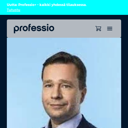
Uutta: Professio+ – kaikki yhdessä tilauksessa.
Tutustu