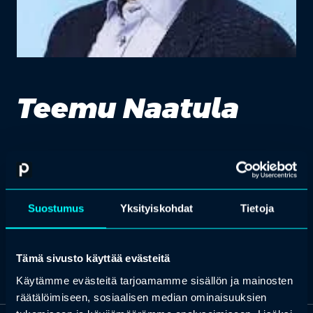
Teemu Naatula
CFO, Matkahuolto
Teemu Naatula on Matkahuollon talousjohtaja sekä johtoryhmän
jäsen. Teemulla on yli 20 vuoden vankka kokemus taloushallinnon
Suostumus
Yksityiskohdat
Tietoja
kehitys- ja johtotehtävistä. Hän on työskennellyt
palvelulogistiikassa, energiasektorilla ja lääkealalla. Teemu on
koulutukseltaan KTM.
Tämä sivusto käyttää evästeitä
Käytämme evästeitä tarjoamamme sisällön ja mainosten
räätälöimiseen, sosiaalisen median ominaisuuksien