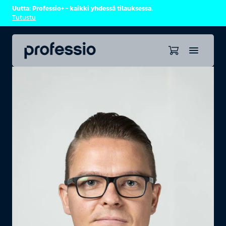
Uutta: Professio+ – kaikki yhdessä tilauksessa.
Tutustu