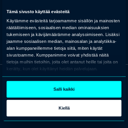
entinen ICT-johtaja
Tämä sivusto käyttää evästeitä
Pitkän uran opetuksen, tieto- ja viestintätekniikan sekä
oppilashallinnon parissa tehnyt entinen Vaasan kaupungin ICT-
Käytämme evästeitä tarjoamamme sisällön ja mainosten
johtaja, joka toimii tällä hetkellä Visman koululiiketoiminnan
räätälöimiseen, sosiaalisen median ominaisuuksien
johtajana. Kiinnostuksen kohteina erityisesti tiedolla johtaminen
tukemiseen ja kävijämäärämme analysoimiseen. Lisäksi
sekä kokonaisvaltaisen tiedon hyödyntäminen opetuksen sekä
varhaisen puuttumisen mahdollistajana.
jaamme sosiaalisen median, mainosalan ja analytiikka-
alan kumppaneillemme tietoja siitä, miten käytät
sivustoamme. Kumppanimme voivat yhdistää näitä
tietoja muihin tietoihin, joita olet antanut heille tai joita on
kerätty, kun olet käyttänyt heidän palvelujaan.
OTA YHTEYTTÄ
Keilaranta 1 A, 02150 Espoo
Salli kaikki
+358 (0)20 780 6220
asiakaspalvelu@professio.fi
Kiellä