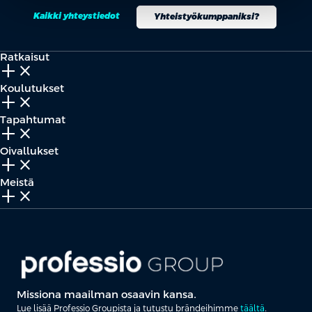
Kaikki yhteystiedot
Yhteistyökumppaniksi?
Ratkaisut
add_2
close
Koulutukset
add_2
close
Tapahtumat
add_2
close
Oivallukset
add_2
close
Meistä
add_2
close
Missiona maailman osaavin kansa.
Lue lisää Professio Groupista ja tutustu brändeihimme
täältä
.