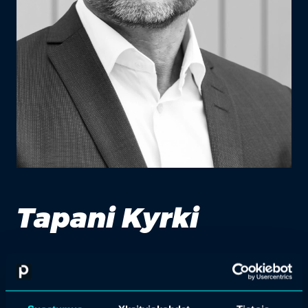
Tapani Kyrki
toimitusjohtaja, Aurora Innovation
Tapani Kyrki, KTM, on toiminut lukuisissa eri liiketoiminnan