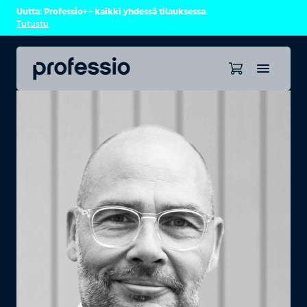
Uutta: Professio+ – kaikki yhdessä tilauksessa.
Tutustu