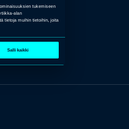
 ominaisuuksien tukemiseen
tiikka-alan
ietoja muihin tietoihin, joita
Salli kaikki