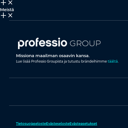
add_2
close
Meistä
add_2
close
Missiona maailman osaavin kansa.
Lue lisää Professio Groupista ja tutustu brändeihimme
täältä
.
Tietosuojaseloste
Evästeseloste
Evästeasetukset