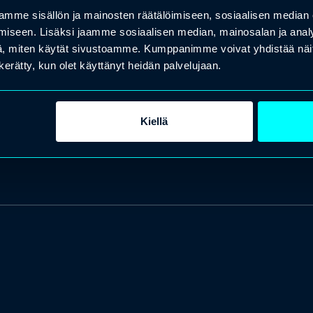
mme sisällön ja mainosten räätälöimiseen, sosiaalisen median
iseen. Lisäksi jaamme sosiaalisen median, mainosalan ja analy
, miten käytät sivustoamme. Kumppanimme voivat yhdistää näitä t
n kerätty, kun olet käyttänyt heidän palvelujaan.
Kiellä