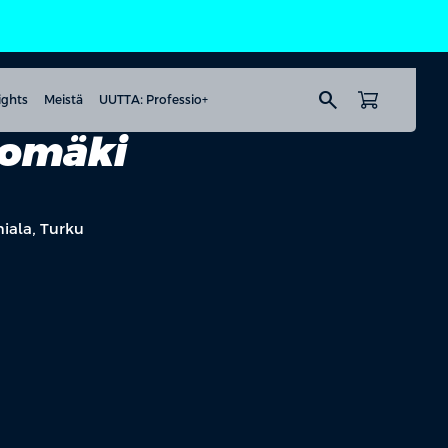
search
ights
Meistä
UUTTA: Professio+
iomäki
miala, Turku