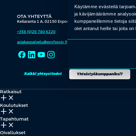
Käytämme evästeitä tarjoama
ja kävijämäärämme analysoim
OTA YHTEYTTÄ
kumppaneillemme tietoja siitä
Keilaranta 1 A, 02150 Espoo
olet antanut heille tai joita o
+358 (0)20 780 6220
asiakaspalvelu@professio.fi
Kaikki yhteystiedot
Yhteistyökumppaniksi?
Ratkaisut
add_2
close
Koulutukset
add_2
close
Tapahtumat
add_2
close
Oivallukset