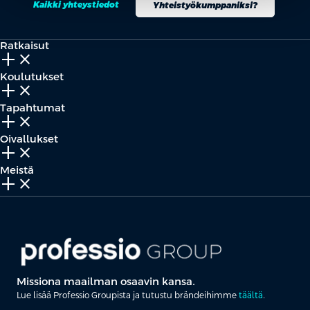
Kaikki yhteystiedot
Yhteistyökumppaniksi?
Ratkaisut
add_2
close
Koulutukset
add_2
close
Tapahtumat
add_2
close
Oivallukset
add_2
close
Meistä
add_2
close
Missiona maailman osaavin kansa.
Lue lisää Professio Groupista ja tutustu brändeihimme
täältä
.