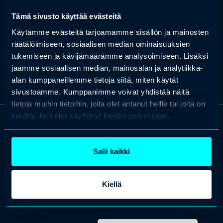
näkökulmista ja tarjoaa käytännönläheisiä ratkaisuja työkyvyn
Tämä sivusto käyttää evästeitä
vahvistamiseen.
Käytämme evästeitä tarjoamamme sisällön ja mainosten
Simo Levanto | LinkedIn
räätälöimiseen, sosiaalisen median ominaisuuksien
Simo Levanto (@shlevanto.bsky.social) — Bluesky
tukemiseen ja kävijämäärämme analysoimiseen. Lisäksi
jaamme sosiaalisen median, mainosalan ja analytiikka-
alan kumppaneillemme tietoja siitä, miten käytät
sivustoamme. Kumppanimme voivat yhdistää näitä
tietoja muihin tietoihin, joita olet antanut heille tai joita on
kerätty, kun olet käyttänyt heidän palvelujaan.
OTA YHTEYTTÄ
Keilaranta 1 A, 02150 Espoo
Salli kaikki
+358 (0)20 780 6220
asiakaspalvelu@professio.fi
Kiellä