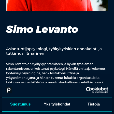
Simo Levanto
Asiantuntijapsykologi, työkykyriskien ennakointi ja
tutkimus, Ilmarinen
Simo Levanto on työkykyjohtamiseen ja hyvän työelämän
rakentamiseen, erikoistunut psykologi. Hänellä on laaja kokemus
työterveyspsykologina, henkilöstökonsulttina ja
yritysvalmentajana, ja hän on tukenut lukuisia organisaatioita
työkyvyn, esihenkilötyön ja muutostenhallinnan kehittämisessä.
Simo haluaa edistää sellaista työelämää, joka ruokkii inhimillisiä
perustarpeita. Hänen tavoitteenaan on löytää keinoja siihen, miten
työ itsessään voisi tukea työkykyä ja mielenterveyttä. Simon
Suostumus
Yksityiskohdat
Tietoja
erityisosaamista ovat johdon työkalut työkyvyn tukemiseen ja
työyhteisöjen toimivuuden edellytykset. Hän innostaa
koulutettaviaan pohtimaan omaa johtamistaan uusista