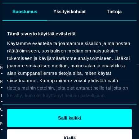
+358 (0)20 780 6220
Suostumus
Yksityiskohdat
Tietoja
asiakaspalvelu@professio.fi
Tämä sivusto käyttää evästeitä
Käytämme evästeitä tarjoamamme sisällön ja mainosten
Kaikki yhteystiedot
Yhteistyökumppaniksi?
räätälöimiseen, sosiaalisen median ominaisuuksien
tukemiseen ja kävijämäärämme analysoimiseen. Lisäksi
jaamme sosiaalisen median, mainosalan ja analytiikka-
Ratkaisut
add_2
close
alan kumppaneillemme tietoja siitä, miten käytät
sivustoamme. Kumppanimme voivat yhdistää näitä
Koulutukset
add_2
close
tietoja muihin tietoihin, joita olet antanut heille tai joita on
Tapahtumat
kerätty, kun olet käyttänyt heidän palvelujaan.
add_2
close
Oivallukset
add_2
close
Salli kaikki
Meistä
add_2
close
Kiellä