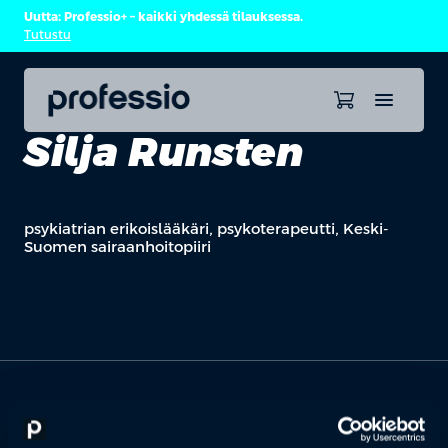
Uutta: Professio+ – kaikki yhdessä tilauksessa.
Tutustu
Silja Runsten
psykiatrian erikoislääkäri, psykoterapeutti, Keski-
Suomen sairaanhoitopiiri
OTA YHTEYTTÄ
Keilaranta 1 A, 02150 Espoo