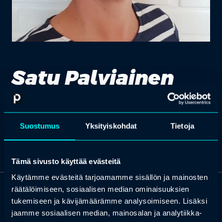
Satu Palviainen
CIO, Cor Group
Suostumus
Yksityiskohdat
Tietoja
Tämä sivusto käyttää evästeitä
Käytämme evästeitä tarjoamamme sisällön ja mainosten
räätälöimiseen, sosiaalisen median ominaisuuksien
OTA YHTEYTTÄ
tukemiseen ja kävijämäärämme analysoimiseen. Lisäksi
Keilaranta 1 A, 02150 Espoo
jaamme sosiaalisen median, mainosalan ja analytiikka-