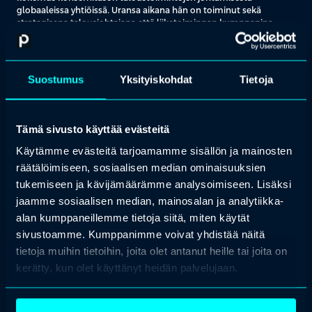
globaaleissa yhtiöissä. Uransa aikana hän on toiminut sekä
strategisena talousjohtajana että liiketoiminnan kumppanina,
tukien organisaatioiden kasvua ja kehitystä eri näkökulmista.
Ennen siirtymistään nykyiseen tehtäväänsä, Sari vastasi Shared
Services Center (SSC) -toiminnon vision ja strategian luomisesta
Suostumus
Yksityiskohdat
Tietoja
Valmet -konsernille. Hän myös rakensi ja johti SSC-toiminnot
osaksi organisaation rakennetta – kehittäen tehokkaita prosesseja
ja vahvistamalla liiketoimintalähtöistä palveluasennetta.
Tämä sivusto käyttää evästeitä
Sari tunnetaan erityisesti Suomen suurimman taloushallinnon
carve-out-projektin ja integraation läpiviennistä sekä
Käytämme evästeitä tarjoamamme sisällön ja mainosten
konsernitason taloustoimintojen rakentamisesta kahteen
räätälöimiseen, sosiaalisen median ominaisuuksien
vastaperustettuun yhtiöön. Sari toimii mielellään
tukemiseen ja kävijämäärämme analysoimiseen. Lisäksi
monikulttuuristen tiimien rakentajana ja johtajana, joka kykenee
toimimaan tehokkaasti moninaisissa kansainvälisissä
jaamme sosiaalisen median, mainosalan ja analytiikka-
ympäristöissä. Johtajuutta leimaa asiakaskeskeisyys ja kyky
alan kumppaneillemme tietoja siitä, miten käytät
innostaa muutosta. Sarilla on myös vahva osaaminen
sivustoamme. Kumppanimme voivat yhdistää näitä
strategisessa taloussuunnittelussa, yritysjärjestelyissä (M&A),
kestävyysraportoinnissa (ESG) ja yhtiöverotuksessa. Hän on
tietoja muihin tietoihin, joita olet antanut heille tai joita on
tuloshakuinen ongelmanratkaisija, joka yhdistää strategisen
kerätty, kun olet käyttänyt heidän palvelujaan.
näkemyksen ja käytännön toimeenpanon edistääkseen kasvua,
parantaakseen tehokkuutta ja luodakseen arvoa niin operatiivisella
kuin organisaatiotasollakin.