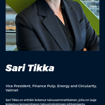
Sari Tikka
Vice President, Finance Pulp, Energy and Circularity,
Valmet
Sari Tikka on erittäin kokenut talousammattilainen, jolla on laaja
kokemus konsernitason taloustoimintojen johtamisesta