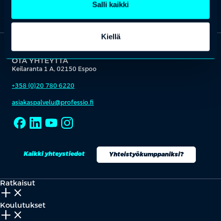
Salli kaikki
Kiellä
OTA YHTEYTTÄ
Keilaranta 1 A, 02150 Espoo
+358 (0)20 780 6220
asiakaspalvelu@professio.fi
Kaikki yhteystiedot
Yhteistyökumppaniksi?
Ratkaisut
add_2
close
Koulutukset
add_2
close