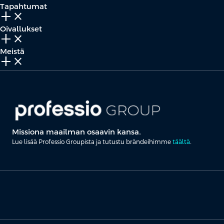
Tapahtumat
add_2
close
Oivallukset
add_2
close
Meistä
add_2
close
Missiona maailman osaavin kansa.
Lue lisää Professio Groupista ja tutustu brändeihimme
täältä
.