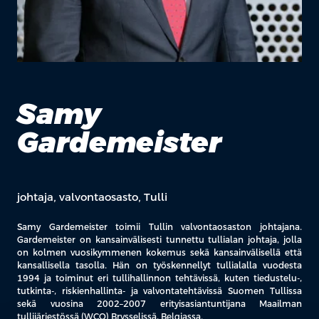
Samy
Gardemeister
johtaja, valvontaosasto, Tulli
Samy Gardemeister toimii Tullin valvontaosaston johtajana.
Gardemeister on kansainvälisesti tunnettu tullialan johtaja, jolla
on kolmen vuosikymmenen kokemus sekä kansainvälisellä että
kansallisella tasolla. Hän on työskennellyt tullialalla vuodesta
1994 ja toiminut eri tullihallinnon tehtävissä, kuten tiedustelu-,
tutkinta-, riskienhallinta- ja valvontatehtävissä Suomen Tullissa
sekä vuosina 2002–2007 erityisasiantuntijana Maailman
tullijärjestössä (WCO) Brysselissä, Belgiassa.