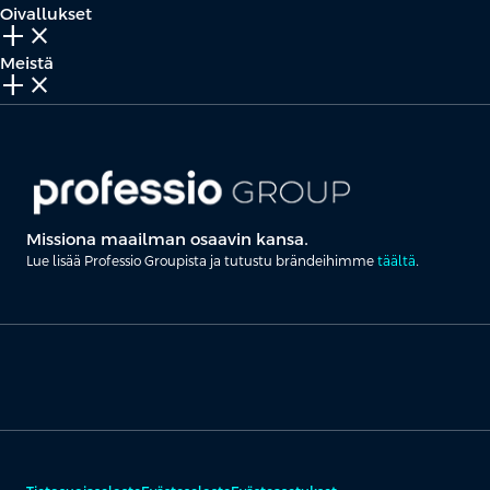
Oivallukset
add_2
close
Meistä
add_2
close
Missiona maailman osaavin kansa.
Lue lisää Professio Groupista ja tutustu brändeihimme
täältä
.