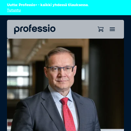
Uutta: Professio+ – kaikki yhdessä tilauksessa.
Tutustu