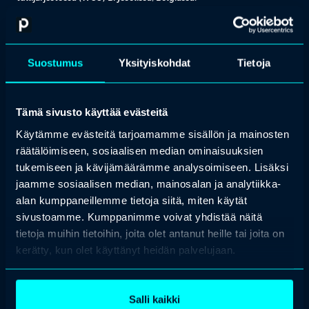
Gardemeisterin vahvuuksiin kuuluvat syvällinen asiantuntemus
tullivalvonta- ja lainvalvontatyöstä, viranomaisyhteistyöstä,
rajaturvallisuuden koordinoimisesta, sääntöjenmukaisuuden ja
pakotteiden valvonnasta, riskienhallinnasta, toimitusketjujen
Suostumus
Yksityiskohdat
Tietoja
turvallisuudesta ja kaupan helpottamisesta (esimerkiksi EU:n AEO-
ohjelma ja vastaavat muut kansainväliset ohjelmat),
kansainvälisistä sopimuksista sekä vahvat johtamis- ja
esihenkilötaidot.
Tämä sivusto käyttää evästeitä
Hänen aikaisempi kansainvälinen kokemuksensa sääntelyn
Käytämme evästeitä tarjoamamme sisällön ja mainosten
noudattamisesta, kaupan helpottamisesta ja toimitusketjujen
räätälöimiseen, sosiaalisen median ominaisuuksien
turvallisuudesta eri puolilla maailmaa – erityisesti Euroopassa,
tukemiseen ja kävijämäärämme analysoimiseen. Lisäksi
Lähi-idässä ja Afrikassa – on tuonut syvää ymmärrystä modernin
Tullihallinnon toimintamenetelmiin sekä laajat yhteistyöverkostot
jaamme sosiaalisen median, mainosalan ja analytiikka-
monikulttuurisiin työympäristöihin.
alan kumppaneillemme tietoja siitä, miten käytät
sivustoamme. Kumppanimme voivat yhdistää näitä
Tutustu kaikkiin Profession koulutuksiin ja tapahtumiin, joihin
valitsemme aina parhaat kouluttajat ja puhujat.
tietoja muihin tietoihin, joita olet antanut heille tai joita on
kerätty, kun olet käyttänyt heidän palvelujaan.
Etsi koulutus & tapahtuma
Ota yhteyttä
Salli kaikki