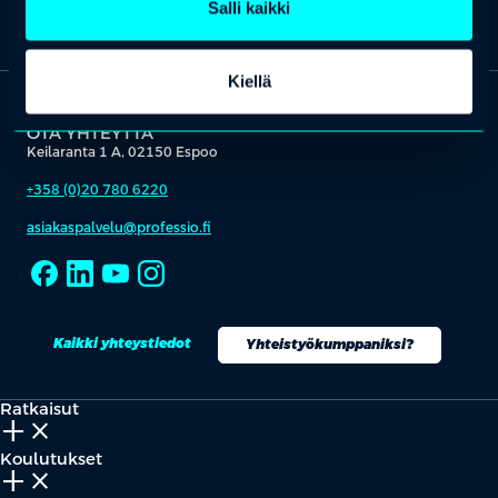
Salli kaikki
Kiellä
OTA YHTEYTTÄ
Keilaranta 1 A, 02150 Espoo
+358 (0)20 780 6220
asiakaspalvelu@professio.fi
Kaikki yhteystiedot
Yhteistyökumppaniksi?
Ratkaisut
add_2
close
Koulutukset
add_2
close