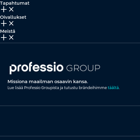
Tapahtumat
add_2
close
Oivallukset
add_2
close
Meistä
add_2
close
Missiona maailman osaavin kansa.
Lue lisää Professio Groupista ja tutustu brändeihimme
täältä
.