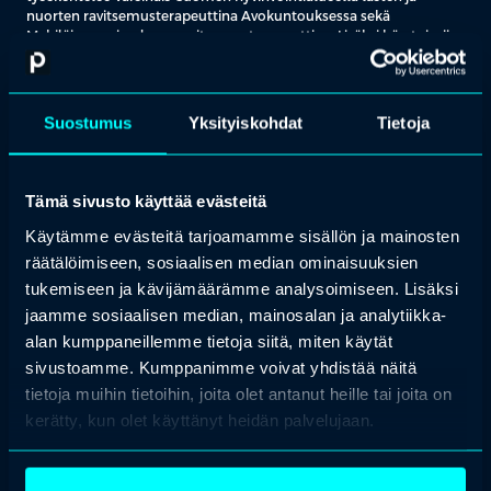
nuorten ravitsemusterapeuttina Avokuntouksessa sekä
Mehiläinen sairaalassa ravitsemusterapeuttina. Lisäksi hän toimii
Turun yliopistossa lasten syömiskäyttäytymisen tutkijana. Hänellä
on yli 10 vuoden kokemus lasten ja nuorten
ravitsemusterapeuttina, ja hän on toiminut pitkään osana
syömishäiriöiden hoitotiimejä. Mehiläisessä hän työskentelee
Suostumus
Yksityiskohdat
Tietoja
myös syömishäiriötiimissä.
Saaran erityisosaamistaan ovat lasten syömishäiriöt ja
neuropsykiatrinen osaaminen. Hän on tehnyt tiivistä yhteistyötä
Tämä sivusto käyttää evästeitä
lasten ja nuorten poliklinikan, lasten psykiatrian ja neurologian
kanssa sekä vastaanottanut lapsia, jotka on ohjattu hänelle
Käytämme evästeitä tarjoamamme sisällön ja mainosten
neuvolasta, kouluterveydenhuollosta ja erikoissairaanhoidosta.
räätälöimiseen, sosiaalisen median ominaisuuksien
tukemiseen ja kävijämäärämme analysoimiseen. Lisäksi
Hän on kehittänyt ARFIDin hoitoa Varsinais-Suomen
hyvinvointialueella ja ollut mukana luomassa syömispulmaisten
jaamme sosiaalisen median, mainosalan ja analytiikka-
lasten hoitopolkua. Vuonna 2021 hän kehitti turvaruoan käytön
alan kumppaneillemme tietoja siitä, miten käytät
osaksi ARFID-hoitoa, josta se on sittemmin levinnyt muualle
sivustoamme. Kumppanimme voivat yhdistää näitä
Suomeen. Saaraa motivoi erityisesti lasten ja perheiden
kokonaisvaltainen tukeminen ja uusien hoitomallien
tietoja muihin tietoihin, joita olet antanut heille tai joita on
kehittäminen.
kerätty, kun olet käyttänyt heidän palvelujaan.