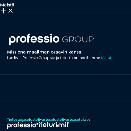
Meistä
add_2
close
Missiona maailman osaavin kansa.
Lue lisää Professio Groupista ja tutustu brändeihimme
täältä
.
Tietosuojaseloste
Evästeseloste
Evästeasetukset