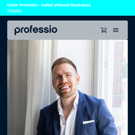
Uutta: Professio+ – kaikki yhdessä tilauksessa.
Tutustu