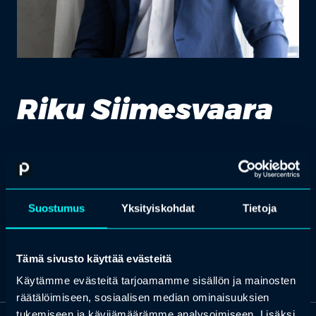
Riku Siimesvaara
Principal Consultant, Reaktor Industrial
Tutustu kaikkiin
Profession
koulutuksiin
ja
tapahtumiin
, joihin
valitsemme aina parhaat kouluttajat ja puhujat.
Suostumus
Yksityiskohdat
Tietoja
Etsi koulutus & tapahtuma
Ota yhteyttä
Tämä sivusto käyttää evästeitä
Käytämme evästeitä tarjoamamme sisällön ja mainosten
räätälöimiseen, sosiaalisen median ominaisuuksien
tukemiseen ja kävijämäärämme analysoimiseen. Lisäksi