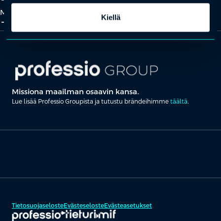
add_2
close
Meistä
Kiellä
add_2
close
Missiona maailman osaavin kansa.
Lue lisää Professio Groupista ja tutustu brändeihimme
täältä
.
Tietosuojaseloste
Evästeseloste
Evästeasetukset