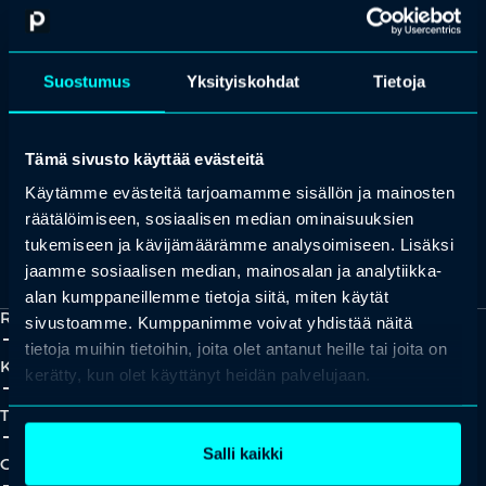
OTA YHTEYTTÄ
Keilaranta 1 A, 02150 Espoo
Suostumus
Yksityiskohdat
Tietoja
+358 (0)20 780 6220
asiakaspalvelu@professio.fi
Tämä sivusto käyttää evästeitä
Käytämme evästeitä tarjoamamme sisällön ja mainosten
räätälöimiseen, sosiaalisen median ominaisuuksien
tukemiseen ja kävijämäärämme analysoimiseen. Lisäksi
Kaikki yhteystiedot
Yhteistyökumppaniksi?
jaamme sosiaalisen median, mainosalan ja analytiikka-
alan kumppaneillemme tietoja siitä, miten käytät
Ratkaisut
sivustoamme. Kumppanimme voivat yhdistää näitä
add_2
close
tietoja muihin tietoihin, joita olet antanut heille tai joita on
Koulutukset
kerätty, kun olet käyttänyt heidän palvelujaan.
add_2
close
Tapahtumat
add_2
close
Salli kaikki
Oivallukset