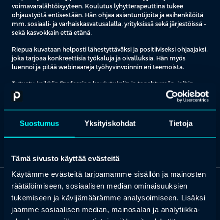
voimavaralähtöisyyteen. Koulutus lyhytterapeuttina tukee
ohjaustyötä entisestään. Hän ohjaa asiantuntijoita ja esihenkilöitä
mm. sosiaali- ja varhaiskasvatusalalla, yrityksissä sekä järjestöissä –
sekä kasvokkain että etänä.
Riepua kuvataan helposti lähestyttäväksi ja positiiviseksi ohjaajaksi,
joka tarjoaa konkreettisia työkaluja ja oivalluksia. Hän myös
luennoi ja pitää webinaareja työhyvinvoinnin eri teemoista.
Tutustu kaikkiin Profession koulutuksiin ja tapahtumiin, joihin
valitsemme aina parhaat kouluttajat ja puhujat.
Etsi koulutus & tapahtuma
Ota yhteyttä
Suostumus
Yksityiskohdat
Tietoja
Tämä sivusto käyttää evästeitä
Käytämme evästeitä tarjoamamme sisällön ja mainosten
räätälöimiseen, sosiaalisen median ominaisuuksien
OTA YHTEYTTÄ
tukemiseen ja kävijämäärämme analysoimiseen. Lisäksi
Keilaranta 1 A, 02150 Espoo
jaamme sosiaalisen median, mainosalan ja analytiikka-