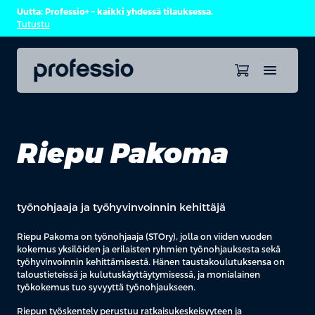
Uutta: Professio+ – kaikki yhdessä tilauksessa.
Tutustu
Riepu Pakoma
työnohjaaja ja työhyvinvoinnin kehittäjä
Riepu Pakoma on työnohjaaja (STOry), jolla on viiden vuoden
kokemus yksilöiden ja erilaisten ryhmien työnohjauksesta sekä
työhyvinvoinnin kehittämisestä. Hänen taustakoulutuksensa on
taloustieteissä ja kulutuskäyttäytymisessä, ja monialainen
työkokemus tuo syvyyttä työnohjaukseen.
Riepun työskentely perustuu ratkaisukeskeisyyteen ja