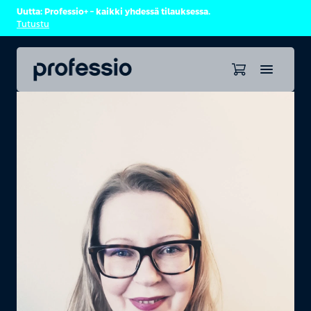
Uutta: Professio+ – kaikki yhdessä tilauksessa.
Tutustu