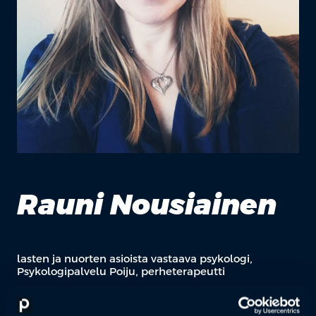
Rauni Nousiainen
lasten ja nuorten asioista vastaava psykologi,
Psykologipalvelu Poiju, perheterapeutti
Rauni on valmistunut psykologiksi vuonna 2000 ja tehnyt sen
jälkeen monenlaisia psykologin töitä: Hän on työskennellyt sekä