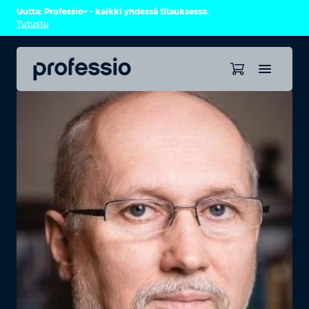
Uutta: Professio+ – kaikki yhdessä tilauksessa.
Tutustu