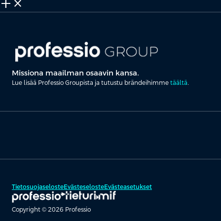
add_2
close
Missiona maailman osaavin kansa.
Lue lisää Professio Groupista ja tutustu brändeihimme
täältä
.
Tietosuojaseloste
Evästeseloste
Evästeasetukset
Copyright © 2026 Professio