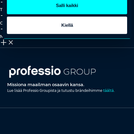
add_2
close
Salli kaikki
Tapahtumat
add_2
close
Oivallukset
Kiellä
add_2
close
Meistä
add_2
close
Missiona maailman osaavin kansa.
Lue lisää Professio Groupista ja tutustu brändeihimme
täältä
.