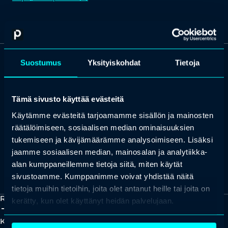
Suostumus
Yksityiskohdat
Tietoja
OTA YHTEYTTÄ
Keilaranta 1 A, 02150 Espoo
Tämä sivusto käyttää evästeitä
+358 (0)20 780 6220
Käytämme evästeitä tarjoamamme sisällön ja mainosten
asiakaspalvelu@professio.fi
räätälöimiseen, sosiaalisen median ominaisuuksien
tukemiseen ja kävijämäärämme analysoimiseen. Lisäksi
jaamme sosiaalisen median, mainosalan ja analytiikka-
alan kumppaneillemme tietoja siitä, miten käytät
Kaikki yhteystiedot
Yhteistyökumppaniksi?
sivustoamme. Kumppanimme voivat yhdistää näitä
tietoja muihin tietoihin, joita olet antanut heille tai joita on
Ratkaisut
kerätty, kun olet käyttänyt heidän palvelujaan.
add_2
close
Koulutukset