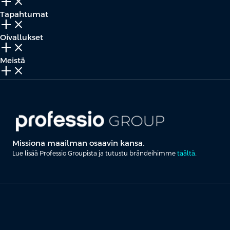
add_2
close
Tapahtumat
add_2
close
Oivallukset
add_2
close
Meistä
add_2
close
Missiona maailman osaavin kansa.
Lue lisää Professio Groupista ja tutustu brändeihimme
täältä
.