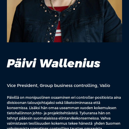
Päivi Wallenius
Vice President, Group business controlling, Valio
Päivillä on monipuolinen osaaminen eri controller-positioista aina
divisioonan talousjohtajaksi sekä liiketoiminnassa että
konsernissa. Lisäksi hän omaa useamman vuoden kokemuksen
tietohallinnon johto- ja projektitehtävistä. Työuransa hän on
tehnyt pääosin suomalaisissa elintarvikekonserneissa. Vahva
valmistavan teollisuuden kokemus tekee hänestä yhden Suomen
vahvimmista operations controlling taustan omaavista