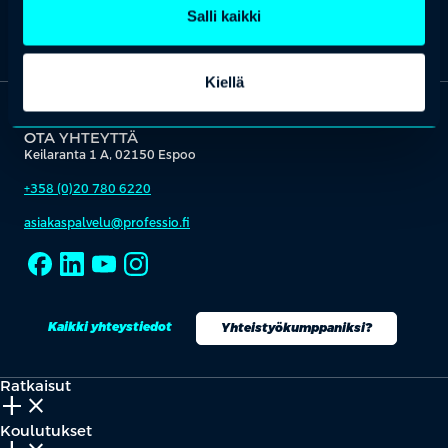
Salli kaikki
Kiellä
OTA YHTEYTTÄ
Keilaranta 1 A, 02150 Espoo
+358 (0)20 780 6220
asiakaspalvelu@professio.fi
Kaikki yhteystiedot
Yhteistyökumppaniksi?
Ratkaisut
add_2
close
Koulutukset