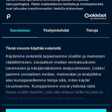
talousjohtajista. Päivin mielenkiinnon kohteita ja motivaattoreita
ovat talouden transformaatiot, tiedolla johtaminen,
järjestelmäkehitys näiden ympärillä ja siihen liittyvät master data,
AI ja tietoarkkitehtuuriratkaisut. Myös hankkeisiin liittyvä
muutosjohtaminen ja johdon sitouttaminen ja tarpeiden tulkkina
toimiminen motivoi häntä. Ihmiset hankkeissa ovat niiden suola ja
Suostumus
Yksityiskohdat
Tietoja
sokeri.
Päivi tituleeraa itseään rullaavan suunnittelun
kokemusasiantuntijaksi. Hän johtaa Suomen suurimmassa
Tämä sivusto käyttää evästeitä
elintarvikeyrityksessä projektia, jossa luovuttiin perinteisestä
vuosisuunnittelusta ja siirryttiin rullaavaan suunnitteluun. Hän on
Käytämme evästeitä tarjoamamme sisällön ja mainosten
myös edellisissä yrityksissä työskennellyt teeman ympärillä, mm.
räätälöimiseen, sosiaalisen median ominaisuuksien
laajoissa SOP ( sales and operational planning) hankkeissa. Hän
omaa siis hyvän taustan siihen, miten yritykset pystyvät siirtymään
tukemiseen ja kävijämäärämme analysoimiseen. Lisäksi
yksillä numeroilla johtamiseen sekä tuntee rullaavuuteen
jaamme sosiaalisen median, mainosalan ja analytiikka-
siirtymisen haasteita ja iloja.
alan kumppaneillemme tietoja siitä, miten käytät
sivustoamme. Kumppanimme voivat yhdistää näitä
tietoja muihin tietoihin, joita olet antanut heille tai joita on
Tutustu kaikkiin
Profession
koulutuksiin
ja
tapahtumiin
, joihin
valitsemme aina parhaat kouluttajat ja puhujat.
kerätty, kun olet käyttänyt heidän palvelujaan.