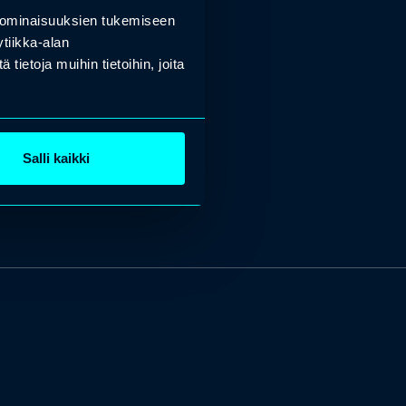
 ominaisuuksien tukemiseen
tiikka-alan
ietoja muihin tietoihin, joita
Salli kaikki