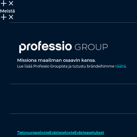
add_2
close
Meistä
add_2
close
Missiona maailman osaavin kansa.
Lue lisää Professio Groupista ja tutustu brändeihimme
täältä
.
Tietosuojaseloste
Evästeseloste
Evästeasetukset