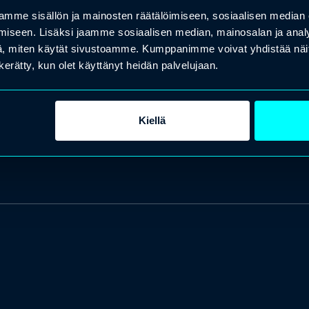
mme sisällön ja mainosten räätälöimiseen, sosiaalisen median
iseen. Lisäksi jaamme sosiaalisen median, mainosalan ja analy
, miten käytät sivustoamme. Kumppanimme voivat yhdistää näitä t
n kerätty, kun olet käyttänyt heidän palvelujaan.
Kiellä