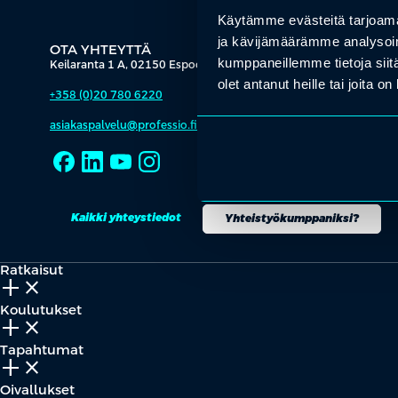
Käytämme evästeitä tarjoama
ja kävijämäärämme analysoim
OTA YHTEYTTÄ
kumppaneillemme tietoja siitä
Keilaranta 1 A, 02150 Espoo
olet antanut heille tai joita o
+358 (0)20 780 6220
asiakaspalvelu@professio.fi
Kaikki yhteystiedot
Yhteistyökumppaniksi?
Ratkaisut
add_2
close
Koulutukset
add_2
close
Tapahtumat
add_2
close
Oivallukset