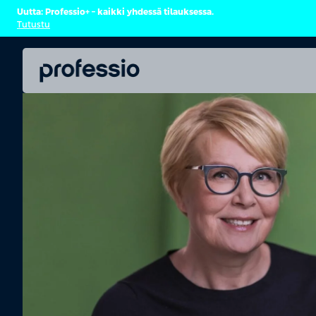
Uutta: Professio+ – kaikki yhdessä tilauksessa.
Tutustu