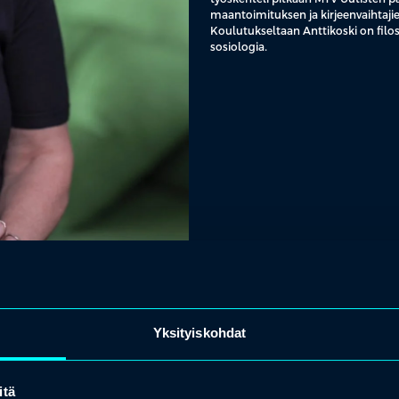
maantoimituksen ja kirjeenvaihtajie
Koulutukseltaan Anttikoski on filoso
sosiologia.
Yksityiskohdat
itä