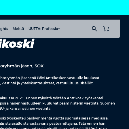
search
ights
Meistä
UUTTA: Professio+
ikoski
htoryhmän jäsen, SOK
ohtoryhmän jäsenenä Päivi Anttikosken vastuulle kuuluvat
viestintä ja yhteiskuntasuhteet, vastuullisuus, sisällöt,
kakuussa 2021. Ennen nykyistä työtään Anttikoski työskenteli
 jossa hänen vastuulleen kuuluivat pääministerin viestintä, Suomen
EU- ja kansainvälinen viestintä.
koski työskenteli parikymmentä vuotta suomalaisessa mediassa,
lisista sisällöistä vastaavana päätoimittajana. Tätä ennen hän
alveluksessa mm. uutispäätoimittajana, uutispäällikkönä, ulko-