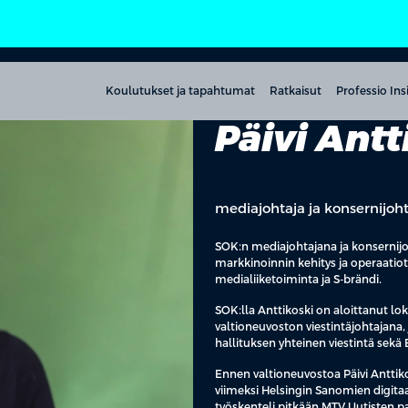
Koulutukset ja tapahtumat
Ratkaisut
Professio Ins
Päivi Antt
mediajohtaja ja konsernijo
SOK:n mediajohtajana ja konsernij
markkinoinnin kehitys ja operaatiot, 
medialiiketoiminta ja S-brändi.
SOK:lla Anttikoski on aloittanut lo
valtioneuvoston viestintäjohtajana,
hallituksen yhteinen viestintä sekä 
Ennen valtioneuvostoa Päivi Antti
viimeksi Helsingin Sanomien digitaa
työskenteli pitkään MTV Uutisten p