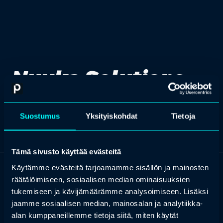
Nuuka Solutions
Suostumus
Yksityiskohdat
Tietoja
Tämä sivusto käyttää evästeitä
Käytämme evästeitä tarjoamamme sisällön ja mainosten
räätälöimiseen, sosiaalisen median ominaisuuksien
OTA YHTEYTTÄ
Keilaranta 1 A, 02150 Espoo
tukemiseen ja kävijämäärämme analysoimiseen. Lisäksi
jaamme sosiaalisen median, mainosalan ja analytiikka-
+358 (0)20 780 6220
alan kumppaneillemme tietoja siitä, miten käytät
asiakaspalvelu@professio.fi