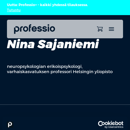
Uutta: Professio+ – kaikki yhdessä tilauksessa.
Tutustu
Nina Sajaniemi
neuropsykologian erikoispsykologi,
varhaiskasvatuksen professori Helsingin yliopisto
OTA YHTEYTTÄ
Keilaranta 1 A, 02150 Espoo