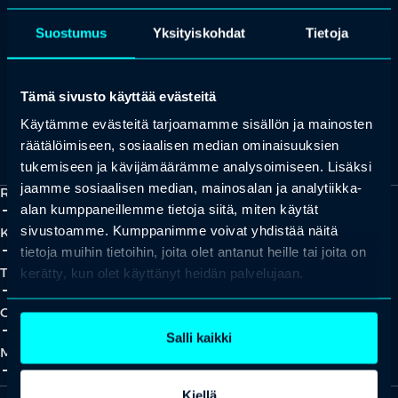
+358 (0)20 780 6220
Suostumus
Yksityiskohdat
Tietoja
asiakaspalvelu@professio.fi
Tämä sivusto käyttää evästeitä
Käytämme evästeitä tarjoamamme sisällön ja mainosten
Kaikki yhteystiedot
Yhteistyökumppaniksi?
räätälöimiseen, sosiaalisen median ominaisuuksien
tukemiseen ja kävijämäärämme analysoimiseen. Lisäksi
jaamme sosiaalisen median, mainosalan ja analytiikka-
Ratkaisut
add_2
close
alan kumppaneillemme tietoja siitä, miten käytät
sivustoamme. Kumppanimme voivat yhdistää näitä
Koulutukset
add_2
close
tietoja muihin tietoihin, joita olet antanut heille tai joita on
Tapahtumat
kerätty, kun olet käyttänyt heidän palvelujaan.
add_2
close
Oivallukset
add_2
close
Salli kaikki
Meistä
add_2
close
Kiellä