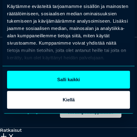
toimintojen viestintäjohtajana ja työskennellyt pitkään
Käytämme evästeitä tarjoamamme sisällön ja mainosten
toimittajana mm. Ylellä ja Nelosen Uutisissa.
räätälöimiseen, sosiaalisen median ominaisuuksien
tukemiseen ja kävijämäärämme analysoimiseen. Lisäksi
jaamme sosiaalisen median, mainosalan ja analytiikka-
alan kumppaneillemme tietoja siitä, miten käytät
sivustoamme. Kumppanimme voivat yhdistää näitä
tietoja muihin tietoihin, joita olet antanut heille tai joita on
OTA YHTEYTTÄ
kerätty, kun olet käyttänyt heidän palvelujaan.
Keilaranta 1 A, 02150 Espoo
+358 (0)20 780 6220
Salli kaikki
asiakaspalvelu@professio.fi
Kiellä
Kaikki yhteystiedot
Yhteistyökumppaniksi?
Ratkaisut
add_2
close