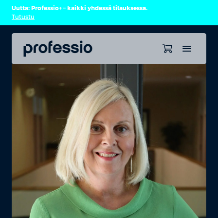
Uutta: Professio+ – kaikki yhdessä tilauksessa.
Tutustu