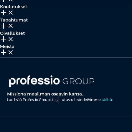
Koulutukset
add_2
close
Tapahtumat
add_2
close
Oivallukset
add_2
close
Meistä
add_2
close
Missiona maailman osaavin kansa.
Lue lisää Professio Groupista ja tutustu brändeihimme
täältä
.