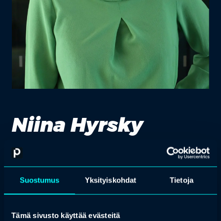
Niina Hyrsky
viestintäjohtaja, Puolustusministeriö
Suostumus
Yksityiskohdat
Tietoja
Niina Hyrsky on työskennellyt puolustusministeriön
viestintäjohtajana v. 2018 alkaen, aikana jolloin Suomen
puolustus- ja turvallisuuspolitiikassa on tapahtunut paljon. Sitä
ennen hän on toiminut ulkoministeriön lehdistövirkamiehenä
Tämä sivusto käyttää evästeitä
Tukholman suurlähetystössä, Handelsbankenin Suomen