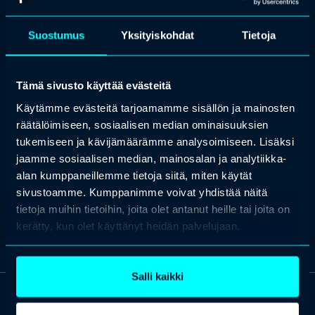
asiakkaita sekä koulutusasiakkaita
trauma
psykoterapiakoulutukseni aikana. Kouluttajana
toimiminen on myös tärkeä osa monipuolista työtä.
Suostumus
Yksityiskohdat
Tietoja
Netta on urallaan vienyt eteenpäin psykofyysistä fysioterapiaa
erikoissairaanhoidossa somatiikan puolella sekä toiminut
kouluttajana pääsääntöisesti hengitysteemaan liittyen mm.
Tämä sivusto käyttää evästeitä
Suomen Fysioterapeuttien sekä Suomen Psykofyysinen
Fysioterapia Yhdistys (PSYFY) -koulutustapahtumissa.
Käytämme evästeitä tarjoamamme sisällön ja mainosten
räätälöimiseen, sosiaalisen median ominaisuuksien
Tutustu kaikkiin Profession
koulutuksiin
ja
tapahtumiin
,
joihin
tukemiseen ja kävijämäärämme analysoimiseen. Lisäksi
valitsemme aina parhaat kouluttajat ja puhujat.
jaamme sosiaalisen median, mainosalan ja analytiikka-
Etsi koulutus & tapahtuma
Ota yhteyttä
alan kumppaneillemme tietoja siitä, miten käytät
sivustoamme. Kumppanimme voivat yhdistää näitä
tietoja muihin tietoihin, joita olet antanut heille tai joita on
kerätty, kun olet käyttänyt heidän palvelujaan.
Salli kaikki
OTA YHTEYTTÄ