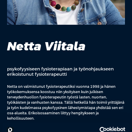
Netta Viitala
psykofyysiseen fysioterapiaan ja työnohjaukseen
erikoistunut fysioterapeutti
Netta on valmistunut fysioterapeutiksi vuonna 1998 ja hänen
työkokemuksensa koostuu niin yksityisen kuin julkisen
terveydenhuollon fysioterapeutin työstä
lasten, nuorten,
työikäisten ja vanhusten
kanssa.
Tällä hetkellä hän toimii yrittäjänä
ja työn kudelmassa psykofyysinen lähestymistapa yhdistää
sen
eri
osa-alueita. Erikoisosaaminen liittyy hengitykseen ja
kehollisuuteen.
Netta ottaa vastaan psykofyysinen fysioterapian ja työnohjauksen