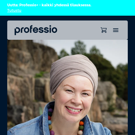
Uutta: Professio+ – kaikki yhdessä tilauksessa.
Tutustu