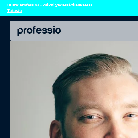
Uutta: Professio+ – kaikki yhdessä tilauksessa.
Tutustu