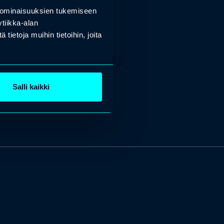
 ominaisuuksien tukemiseen
tiikka-alan
ietoja muihin tietoihin, joita
Salli kaikki