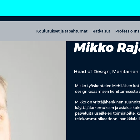
Koulutukset ja tapahtumat
Ratkaisut
Professio Ins
Mikko Raj
Head of Design, Mehiläinen
Mikko työskentelee Mehiläisen koti
design-osaamisen kehittämisestä e
Mikko on yrittäjähenkinen suunnitte
käyttäjäkokemuksen ja asiakaskoke
palveluita useille eri toimialoille,
telekommunikaatioon, pankkialall