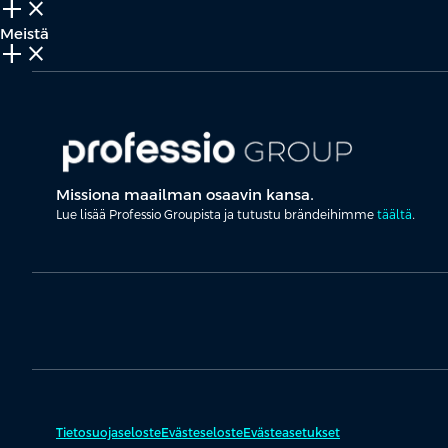
add_2
close
Meistä
add_2
close
Missiona maailman osaavin kansa.
Lue lisää Professio Groupista ja tutustu brändeihimme
täältä
.
Tietosuojaseloste
Evästeseloste
Evästeasetukset