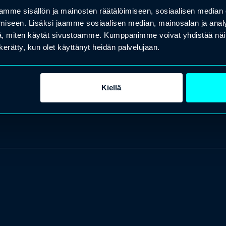
mme sisällön ja mainosten räätälöimiseen, sosiaalisen median
iseen. Lisäksi jaamme sosiaalisen median, mainosalan ja analy
, miten käytät sivustoamme. Kumppanimme voivat yhdistää näitä t
n kerätty, kun olet käyttänyt heidän palvelujaan.
Kiellä