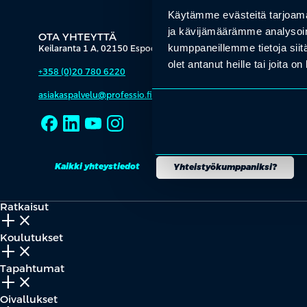
Käytämme evästeitä tarjoama
ja kävijämäärämme analysoim
OTA YHTEYTTÄ
kumppaneillemme tietoja siitä
Keilaranta 1 A, 02150 Espoo
olet antanut heille tai joita o
+358 (0)20 780 6220
asiakaspalvelu@professio.fi
Kaikki yhteystiedot
Yhteistyökumppaniksi?
Ratkaisut
add_2
close
Koulutukset
add_2
close
Tapahtumat
add_2
close
Oivallukset