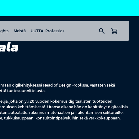
search
ights
Meistä
UUTTA: Professio+
ala
maan digikehityksessä Head of Design -roolissa, vastaten sekä
ttä tuotesuunnittelusta.
lija, jolla on yli 20 vuoden kokemus digitaalisten tuotteiden,
muksen kehittämisestä. Uransa aikana hän on kehittänyt digitaalisia
 kuten autoalalle, rakennusmateriaalien ja -rakentamisen sektoreille,
e, tukkukauppaan, konsultointipalveluihin sekä verkkokauppaan.