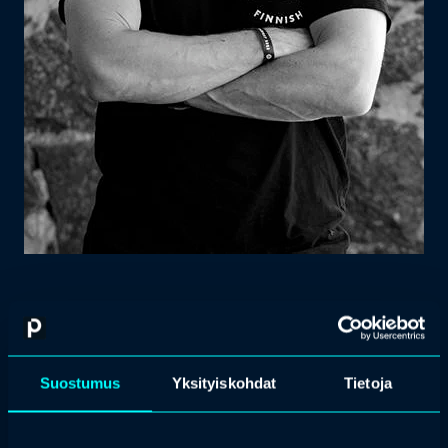
Mikko Koskinen
Suostumus
Yksityiskohdat
Tietoja
perustaja, Kyrö Distillery
Mikon jo tunnetkin Kyrön ikonisista mainosvideoista. Mikko vetää