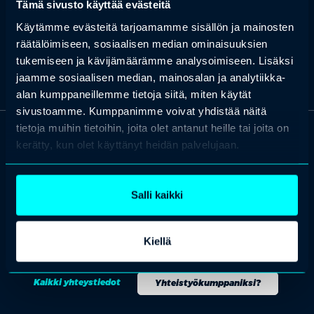
Tämä sivusto käyttää evästeitä
tällä hetkellä Kyrö Distilleryn Experiences-liiketoimintaa. Vapaa-
ajallaan tämä propellipää vapaasukeltaa, purjehtii ja tekee työtä
Käytämme evästeitä tarjoamamme sisällön ja mainosten
luonnon monimuotoisuuden puolesta.
räätälöimiseen, sosiaalisen median ominaisuuksien
tukemiseen ja kävijämäärämme analysoimiseen. Lisäksi
jaamme sosiaalisen median, mainosalan ja analytiikka-
alan kumppaneillemme tietoja siitä, miten käytät
sivustoamme. Kumppanimme voivat yhdistää näitä
tietoja muihin tietoihin, joita olet antanut heille tai joita on
kerätty, kun olet käyttänyt heidän palvelujaan.
OTA YHTEYTTÄ
Keilaranta 1 A, 02150 Espoo
+358 (0)20 780 6220
Salli kaikki
asiakaspalvelu@professio.fi
Kiellä
Kaikki yhteystiedot
Yhteistyökumppaniksi?