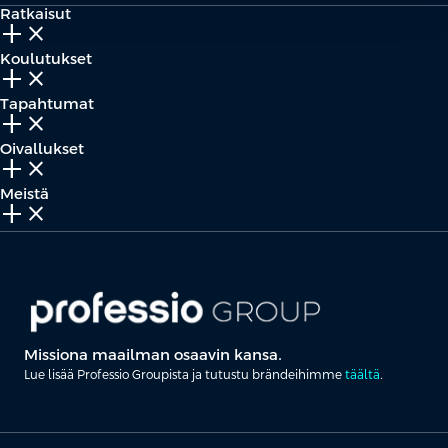
Ratkaisut
add_2
close
Koulutukset
add_2
close
Tapahtumat
add_2
close
Oivallukset
add_2
close
Meistä
add_2
close
Missiona maailman osaavin kansa.
Lue lisää Professio Groupista ja tutustu brändeihimme
täältä
.