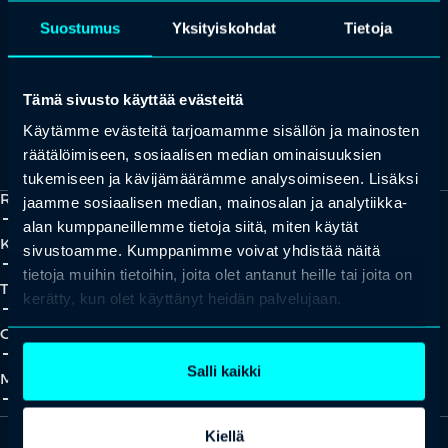
+358 (0)20 780 6220
Suostumus
Yksityiskohdat
Tietoja
asiakaspalvelu@professio.fi
Tämä sivusto käyttää evästeitä
Käytämme evästeitä tarjoamamme sisällön ja mainosten
Kaikki yhteystiedot
Yhteistyökumppaniksi?
räätälöimiseen, sosiaalisen median ominaisuuksien
tukemiseen ja kävijämäärämme analysoimiseen. Lisäksi
Ratkaisut
jaamme sosiaalisen median, mainosalan ja analytiikka-
add_2
close
alan kumppaneillemme tietoja siitä, miten käytät
Koulutukset
sivustoamme. Kumppanimme voivat yhdistää näitä
add_2
close
tietoja muihin tietoihin, joita olet antanut heille tai joita on
Tapahtumat
kerätty, kun olet käyttänyt heidän palvelujaan.
add_2
close
Oivallukset
add_2
close
Salli kaikki
Meistä
add_2
close
Kiellä