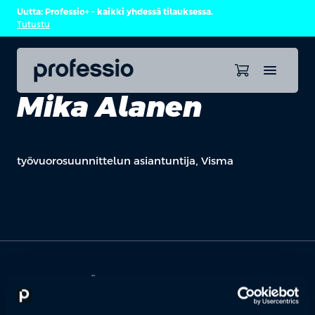
Uutta: Professio+ – kaikki yhdessä tilauksessa.
Tutustu
Mika Alanen
työvuorosuunnittelun asiantuntija, Visma
OTA YHTEYTTÄ
Keilaranta 1 A, 02150 Espoo