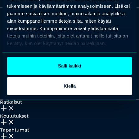
tukemiseen ja kävijämäärämme analysoimiseen. Lisäksi
jaamme sosiaalisen median, mainosalan ja analytiikka-
alan kumppaneillemme tietoja siitä, miten käytät
OTA YHTEYTTÄ
sivustoamme. Kumppanimme voivat yhdistää näitä
Keilaranta 1 A, 02150 Espoo
tietoja muihin tietoihin, joita olet antanut heille tai joita on
+358 (0)20 780 6220
kerätty, kun olet käyttänyt heidän palvelujaan.
asiakaspalvelu@professio.fi
Salli kaikki
Kaikki yhteystiedot
Yhteistyökumppaniksi?
Kiellä
Ratkaisut
add_2
close
Koulutukset
add_2
close
Tapahtumat
add_2
close