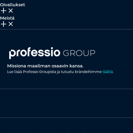
Oivallukset
add_2
close
Meistä
add_2
close
Missiona maailman osaavin kansa.
Lue lisää Professio Groupista ja tutustu brändeihimme
täältä
.