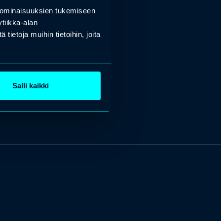
 ominaisuuksien tukemiseen
tiikka-alan
ietoja muihin tietoihin, joita
Salli kaikki