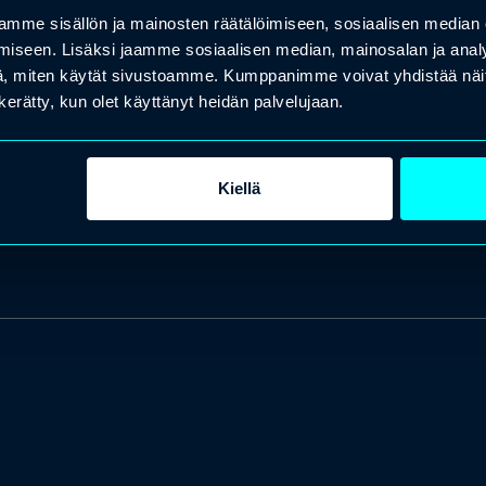
mme sisällön ja mainosten räätälöimiseen, sosiaalisen median
iseen. Lisäksi jaamme sosiaalisen median, mainosalan ja analy
, miten käytät sivustoamme. Kumppanimme voivat yhdistää näitä t
n kerätty, kun olet käyttänyt heidän palvelujaan.
Kiellä