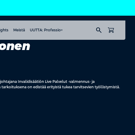
search
ights
Meistä
UUTTA: Professio+
jonen
johtajana Invalidisäätiön Live Palvelut -valmennus- ja
 tarkoituksena on edistää erityistä tukea tarvitsevien työllistymistä.