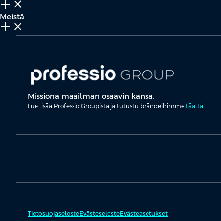
add_2
close
Meistä
add_2
close
Missiona maailman osaavin kansa.
Lue lisää Professio Groupista ja tutustu brändeihimme
täältä
.
Tietosuojaseloste
Evästeseloste
Evästeasetukset