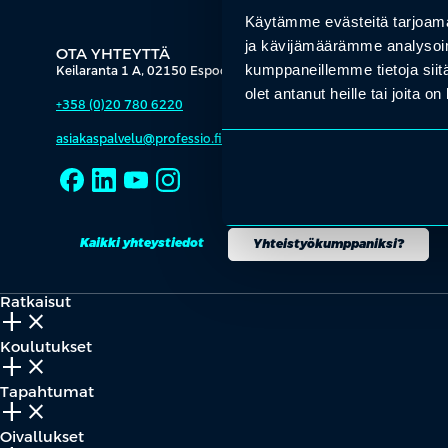
Käytämme evästeitä tarjoama
ja kävijämäärämme analysoim
OTA YHTEYTTÄ
kumppaneillemme tietoja siitä
Keilaranta 1 A, 02150 Espoo
olet antanut heille tai joita o
+358 (0)20 780 6220
asiakaspalvelu@professio.fi
Kaikki yhteystiedot
Yhteistyökumppaniksi?
Ratkaisut
add_2
close
Koulutukset
add_2
close
Tapahtumat
add_2
close
Oivallukset