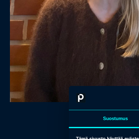
Suostumus
Tämä sivusto käyttää eväste