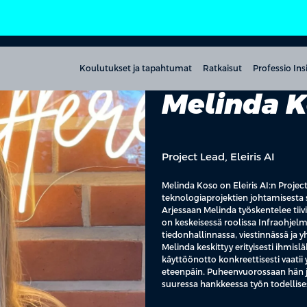
Koulutukset ja tapahtumat
Ratkaisut
Professio Ins
Melinda 
Project Lead, Eleiris AI
Melinda Koso on Eleiris AI:n Proje
teknologiaprojektien johtamisesta sek
Arjessaan Melinda työskentelee tiiv
on keskeisessä roolissa Infraohjel
tiedonhallinnassa, viestinnässä ja 
Melinda keskittyy erityisesti ihmis
käyttöönotto konkreettisesti vaatii y
eteenpäin. Puheenvuorossaan hän ja
suuressa hankkeessa työn todellises