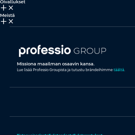
Oivallukset
add_2
close
Meistä
add_2
close
Missiona maailman osaavin kansa.
Lue lisää Professio Groupista ja tutustu brändeihimme
täältä
.