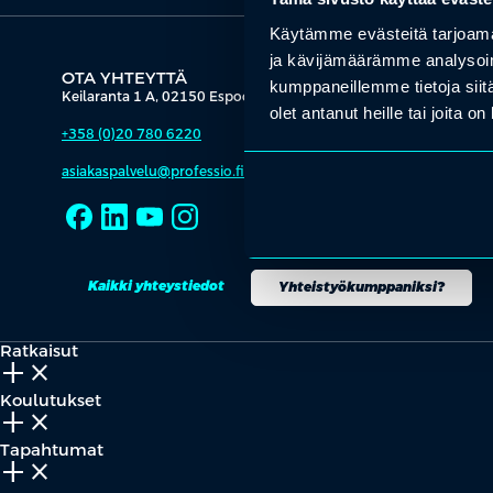
Käytämme evästeitä tarjoama
ja kävijämäärämme analysoim
OTA YHTEYTTÄ
kumppaneillemme tietoja siitä
Keilaranta 1 A, 02150 Espoo
olet antanut heille tai joita o
+358 (0)20 780 6220
asiakaspalvelu@professio.fi
Kaikki yhteystiedot
Yhteistyökumppaniksi?
Ratkaisut
add_2
close
Koulutukset
add_2
close
Tapahtumat
add_2
close