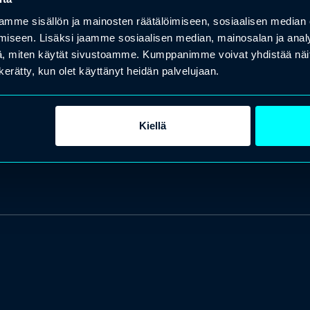
mme sisällön ja mainosten räätälöimiseen, sosiaalisen median
iseen. Lisäksi jaamme sosiaalisen median, mainosalan ja analy
, miten käytät sivustoamme. Kumppanimme voivat yhdistää näitä t
n kerätty, kun olet käyttänyt heidän palvelujaan.
Kiellä