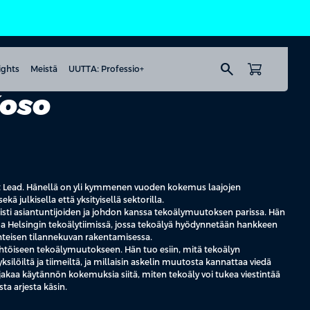
search
ights
Meistä
UUTTA: Professio+
Koso
ct Lead. Hänellä on yli kymmenen vuoden kokemus laajojen
ä julkisella että yksityisellä sektorilla.
iisti asiantuntijoiden ja johdon kanssa tekoälymuutoksen parissa. Hän
ma Helsingin tekoälytiimissä, jossa tekoälyä hyödynnetään hankkeen
yhteisen tilannekuvan rakentamisessa.
lähtöiseen tekoälymuutokseen. Hän tuo esiin, mitä tekoälyn
ksilöiltä ja tiimeiltä, ja millaisin askelin muutosta kannattaa viedä
kaa käytännön kokemuksia siitä, miten tekoäly voi tukea viestintää
ta arjesta käsin.