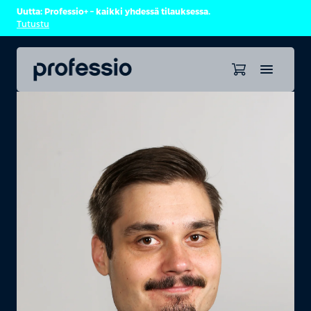
Uutta: Professio+ – kaikki yhdessä tilauksessa.
Tutustu