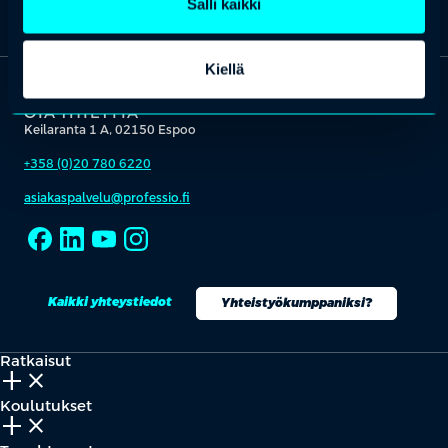
Salli kaikki
Kiellä
OTA YHTEYTTÄ
Keilaranta 1 A, 02150 Espoo
+358 (0)20 780 6220
asiakaspalvelu@professio.fi
Kaikki yhteystiedot
Yhteistyökumppaniksi?
Ratkaisut
add_2
close
Koulutukset
add_2
close