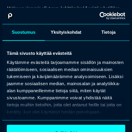
Matias on aiemmin ollut mm. kehittämässä fyysistä robotiikkaa
terveysteknologian alalla. Hän on ollut Starialla tammikuusta
2018 kehittämässä ja automatisoimassa Starian sisäisiä prosesseja
sekä rakentamassa ohjelmistorobotiikka ja tekoälyliiketoimintaa.
Suostumus
Yksityiskohdat
Tietoja
Matias on päässyt näkemään ja kehittämään monenlaisia
liiketoimia uusien teknologioiden avulla. Hän on pystynyt
auttamaan useita organisaatioita ottamaan ensimmäiset askeleet
mm. ohjelmistorobotiikan hyödyntämisessä konkreettisen ja
Tämä sivusto käyttää evästeitä
käytännönläheisen lähestymisen avulla.
Käytämme evästeitä tarjoamamme sisällön ja mainosten
Matiaksen erityisosaamista on kyky hahmottaa oleellinen
räätälöimiseen, sosiaalisen median ominaisuuksien
monimutkaisista kokonaisuuksista sekä taito kommunikoida
tukemiseen ja kävijämäärämme analysoimiseen. Lisäksi
erilaisten ihmisten ja asiantuntijoiden kanssa. Hän myös tykkään
käsitellä asioita hyvin käytännönläheisesti ja sitä tällä hetkellä
jaamme sosiaalisen median, mainosalan ja analytiikka-
paljon kaivataan esim. ohjelmistorobotiikan ja tekoälyn ympärillä,
alan kumppaneillemme tietoja siitä, miten käytät
koska teknologia itsessään on vielä hyvin abstraktia.
sivustoamme. Kumppanimme voivat yhdistää näitä
Ohjelmistorobotiikka- sekä tekoälyliiketoiminnan johtaja, Staria
tietoja muihin tietoihin, joita olet antanut heille tai joita on
Oyj
kerätty, kun olet käyttänyt heidän palvelujaan.