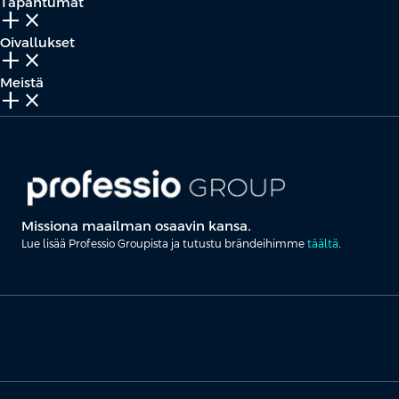
Tapahtumat
add_2
close
Oivallukset
add_2
close
Meistä
add_2
close
Missiona maailman osaavin kansa.
Lue lisää Professio Groupista ja tutustu brändeihimme
täältä
.